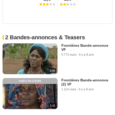
2 Bandes-annonces & Teasers
Frontières Bande-annonce
VF
5 773 vues
-
Il y a 8 ans
2:06
Frontières Bande-annonce
VIDÉO EN COURS
(2) VF
1 114 vues
-
Il y a 8 ans
1:11