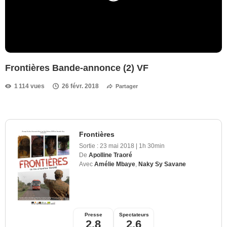
Frontières Bande-annonce (2) VF
1 114 vues
26 févr. 2018
Partager
Frontières
Sortie :
23 mai 2018
|
1h 30min
De
Apolline Traoré
Avec
Amélie Mbaye
,
Naky Sy Savane
Presse
Spectateurs
2,8
2,6