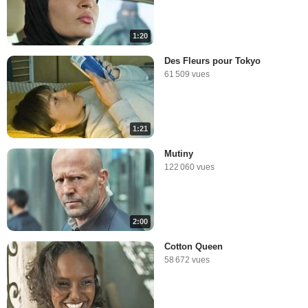
1:20
Des Fleurs pour Tokyo
61 509 vues
1:21
Mutiny
122 060 vues
2:00
Cotton Queen
58 672 vues