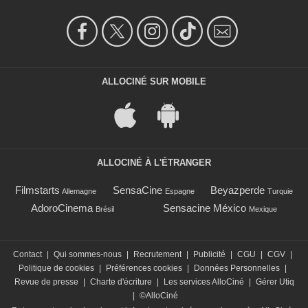
ALLOCINÉ SUR MOBILE
ALLOCINÉ À L'ÉTRANGER
Filmstarts
SensaCine
Beyazperde
Allemagne
Espagne
Turquie
AdoroCinema
Sensacine México
Brésil
Mexique
Contact
|
Qui sommes-nous
|
Recrutement
|
Publicité
|
CGU
|
CGV
|
Politique de cookies
|
Préférences cookies
|
Données Personnelles
|
Revue de presse
|
Charte d'écriture
|
Les services AlloCiné
|
Gérer Utiq
|
©AlloCiné