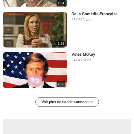
1:51
De la Comédie-Française
282 652 vues
1:29
Votez McKay
24 647 vues
2:55
Voir plus de bandes-annonces