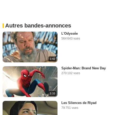
Autres bandes-annonces
L'Odyssée
564 643 vues
1:42
Spider-Man: Brand New Day
270 102 vues
2:33
Les Silences de Riyad
79 751 vues