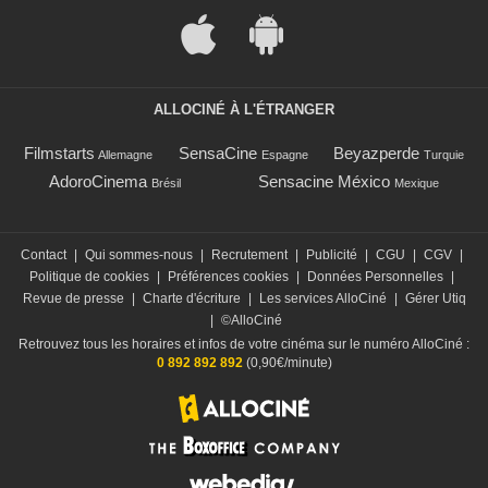
ALLOCINÉ À L'ÉTRANGER
Filmstarts
SensaCine
Beyazperde
Allemagne
Espagne
Turquie
AdoroCinema
Sensacine México
Brésil
Mexique
Contact
|
Qui sommes-nous
|
Recrutement
|
Publicité
|
CGU
|
CGV
|
Politique de cookies
|
Préférences cookies
|
Données Personnelles
|
Revue de presse
|
Charte d'écriture
|
Les services AlloCiné
|
Gérer Utiq
|
©AlloCiné
Retrouvez tous les horaires et infos de votre cinéma sur le numéro AlloCiné :
0 892 892 892
(0,90€/minute)