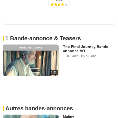
1 Bande-annonce & Teasers
The Final Journey Bande-
VIDÉO EN COURS
annonce VO
1 107 vues
-
Il y a 8 ans
1:52
Autres bandes-annonces
Mutiny