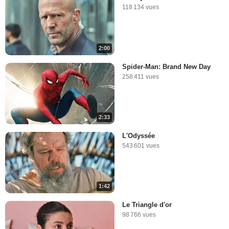
118 134 vues
2:00
Spider-Man: Brand New Day
258 411 vues
2:33
L'Odyssée
543 601 vues
1:42
Le Triangle d'or
98 766 vues