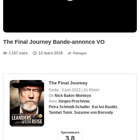
The Final Journey Bande-annonce VO
1 107 vues
12 mars 2018
Partager
The Final Journey
Sortie :
3 juin 2022
|
1h 45min
De
Nick Baker-Monteys
Avec
Jürgen Prochnow
,
Petra Schmidt-Schaller
,
Kai Ivo Baulitz
,
Tambet Tuisk
,
Suzanne von Borsody
Spectateurs
3,8