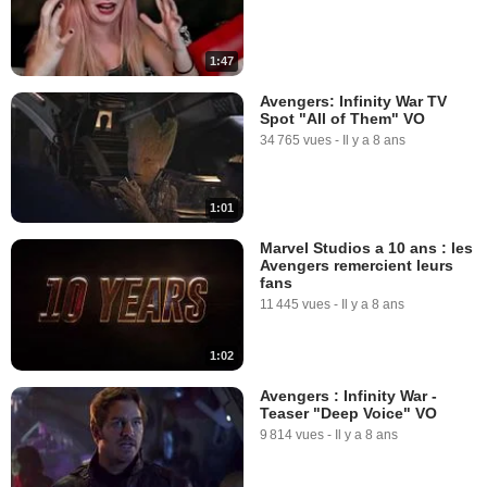
1:47
Avengers: Infinity War TV
Spot "All of Them" VO
34 765 vues
-
Il y a 8 ans
1:01
Marvel Studios a 10 ans : les
Avengers remercient leurs
fans
11 445 vues
-
Il y a 8 ans
1:02
Avengers : Infinity War -
Teaser "Deep Voice" VO
9 814 vues
-
Il y a 8 ans