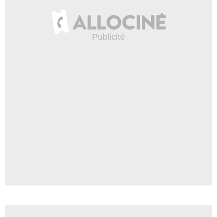
Avengers: Infinity War
BONUS VO "La création de
Thanos"
3 834 vues
-
Il y a 7 ans
1:11
Give Me Five - Thanos
25 158 vues
-
Il y a 7 ans
6:35
Les gaffes et erreurs de
Avengers : Infinity War
63 865 vues
-
Il y a 7 ans
12:11
Give Me Five - Stan Lee