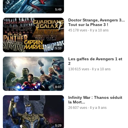
5:49
Doctor Strange, Avengers 3...
Tout sur la Phase 3 !
45 178 vues
-
Il y a 10 ans
5:10
Les gaffes de Avengers 1 et
2
130 615 vues
-
Il y a 10 ans
8:07
Infinity War : Thanos séduit
la Mort...
26 607 vues
-
Il y a 9 ans
5:29