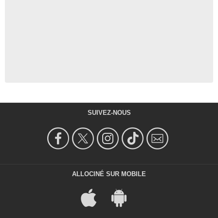
3:45
The Big Fan Theory - Qui va
mourir dans Avengers
Endgame ?
19 208 vues
-
Il y a 7 ans
7:35
Give Me Five - Avengers
SUIVEZ-NOUS
52 060 vues
-
Il y a 7 ans
10:05
Captain America, meilleur
ALLOCINÉ SUR MOBILE
personnage du Marvel
Cinematic Universe ?
10 386 vues
-
Il y a 7 ans