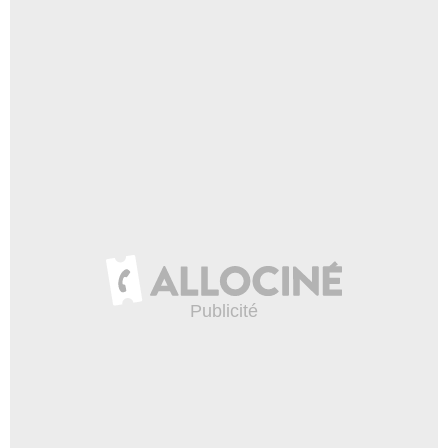
13 290 vues
-
Il y a 7 ans
8:49
Aviez-vous remarqué ? Stan
Lee
18 476 vues
-
Il y a 7 ans
4:11
Retour vers 2018 : quels ont
été vos films préférés ?
8 174 vues
-
Il y a 7 ans
10:48
Aviez-vous remarqué ?
Avengers : Infinity War
107 693 vues
-
Il y a 7 ans