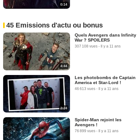
0:14
45 Emissions d'actu ou bonus
Quels Avengers dans Infinity
War ? SPOILERS
307 108 vues
-
Il y a 11 ans
4:44
Les photobombs de Captain
America et Star-Lord !
46 613 vues
-
Il y a 11 ans
2:24
Spider-Man rejoint les
Avengers !
76 899 vues
-
Il y a 11 ans