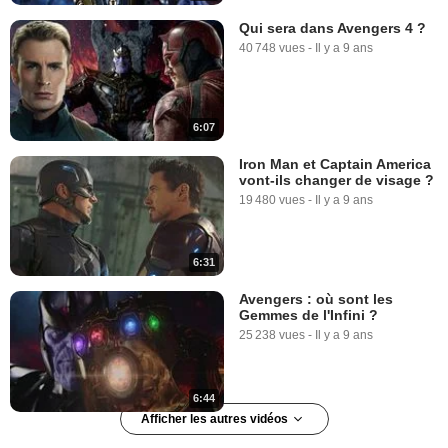
Qui sera dans Avengers 4 ?
40 748 vues
-
Il y a 9 ans
6:07
Iron Man et Captain America
vont-ils changer de visage ?
19 480 vues
-
Il y a 9 ans
6:31
Avengers : où sont les
Gemmes de l'Infini ?
25 238 vues
-
Il y a 9 ans
6:44
Afficher les autres vidéos