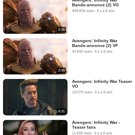
Bande-annonce (2) VO
489 859 vues
-
Il y a 8 ans
2:35
Avengers: Infinity War
Bande-annonce (2) VF
44 940 vues
-
Il y a 8 ans
2:35
Avengers: Infinity War Teaser
VO
18 079 vues
-
Il y a 8 ans
0:31
Avengers: Infinity War -
Teaser fans
11 839 vues
-
Il y a 8 ans