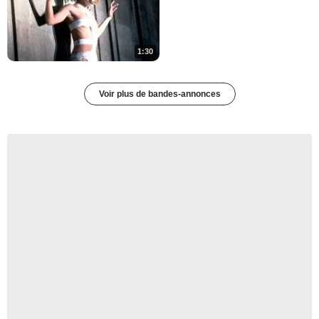
4:24
1:30
Ils sont comment les
Avengers dans la vraie vie ?
Mantis nous en parle !
7 125 vues
-
Il y a 8 ans
Voir plus de bandes-annonces
1:59
Give Me Five - Iron Man
58 202 vues
-
Il y a 8 ans
7:56
The Big Fan Theory -
Avengers : la théorie sur
Loki
18 140 vues
-
Il y a 8 ans
5:02