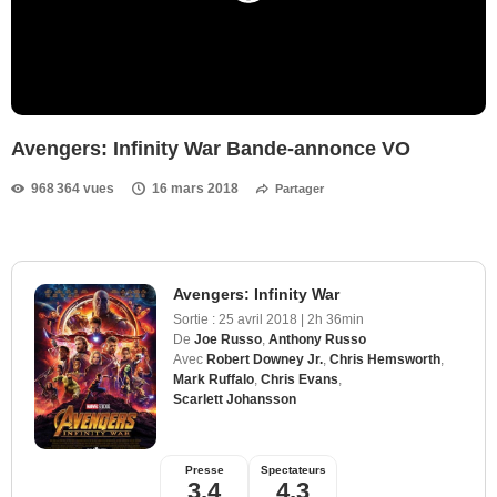
Avengers: Infinity War Bande-annonce VO
968 364 vues
16 mars 2018
Partager
Avengers: Infinity War
Sortie :
25 avril 2018
|
2h 36min
De
Joe Russo
,
Anthony Russo
Avec
Robert Downey Jr.
,
Chris Hemsworth
,
Mark Ruffalo
,
Chris Evans
,
Scarlett Johansson
Presse
Spectateurs
3,4
4,3