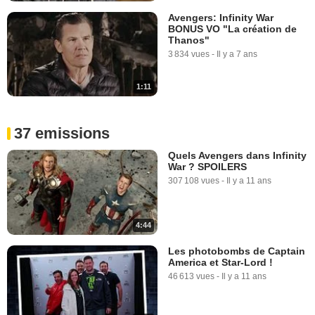
Avengers: Infinity War
BONUS VO "La création de
Thanos"
3 834 vues
-
Il y a 7 ans
1:11
37 emissions
Quels Avengers dans Infinity
War ? SPOILERS
307 108 vues
-
Il y a 11 ans
4:44
Les photobombs de Captain
America et Star-Lord !
46 613 vues
-
Il y a 11 ans