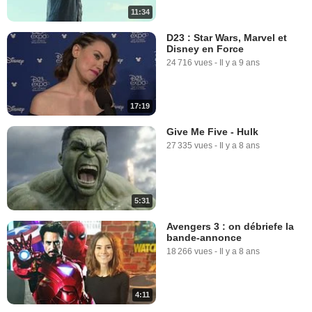
11:34
D23 : Star Wars, Marvel et
Disney en Force
24 716 vues
-
Il y a 9 ans
17:19
Give Me Five - Hulk
27 335 vues
-
Il y a 8 ans
5:31
Avengers 3 : on débriefe la
bande-annonce
18 266 vues
-
Il y a 8 ans
4:11