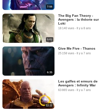
7:56
The Big Fan Theory -
Avengers : la théorie sur
Loki
18 140 vues
-
Il y a 8 ans
5:02
Give Me Five - Thanos
25 158 vues
-
Il y a 7 ans
6:35
Les gaffes et erreurs de
Avengers : Infinity War
63 865 vues
-
Il y a 7 ans
12:11