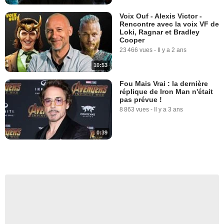
Voix Ouf - Alexis Victor -
Rencontre avec la voix VF de
Loki, Ragnar et Bradley
Cooper
23 466 vues
-
Il y a 2 ans
10:53
Fou Mais Vrai : la dernière
réplique de Iron Man n'était
pas prévue !
8 863 vues
-
Il y a 3 ans
0:39