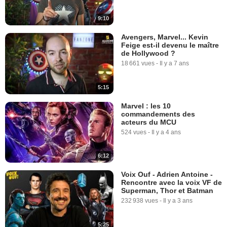
9:10
Avengers, Marvel... Kevin
Feige est-il devenu le maître
de Hollywood ?
18 661 vues
-
Il y a 7 ans
5:15
Marvel : les 10
commandements des
acteurs du MCU
524 vues
-
Il y a 4 ans
6:12
Voix Ouf - Adrien Antoine -
Rencontre avec la voix VF de
Superman, Thor et Batman
232 938 vues
-
Il y a 3 ans
5:25