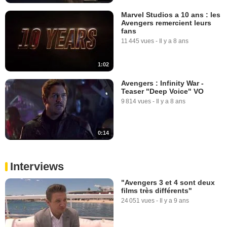
Marvel Studios a 10 ans : les
Avengers remercient leurs
fans
11 445 vues
-
Il y a 8 ans
1:02
Avengers : Infinity War -
Teaser "Deep Voice" VO
9 814 vues
-
Il y a 8 ans
0:14
Interviews
"Avengers 3 et 4 sont deux
films très différents"
24 051 vues
-
Il y a 9 ans