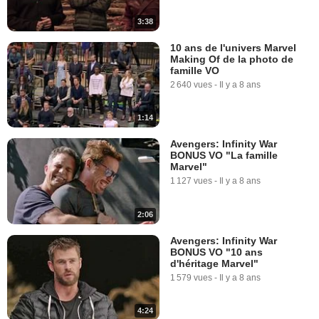
3:38
10 ans de l'univers Marvel
Making Of de la photo de
famille VO
2 640 vues
-
Il y a 8 ans
1:14
Avengers: Infinity War
BONUS VO "La famille
Marvel"
1 127 vues
-
Il y a 8 ans
2:06
Avengers: Infinity War
BONUS VO "10 ans
d'héritage Marvel"
1 579 vues
-
Il y a 8 ans
4:24