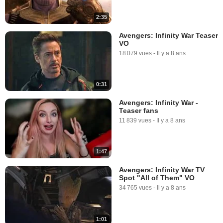
2:35
Avengers: Infinity War Teaser
VO
18 079 vues
-
Il y a 8 ans
0:31
Avengers: Infinity War -
Teaser fans
11 839 vues
-
Il y a 8 ans
1:47
Avengers: Infinity War TV
Spot "All of Them" VO
34 765 vues
-
Il y a 8 ans
1:01