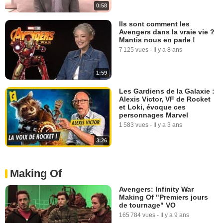
0:58
Ils sont comment les
Avengers dans la vraie vie ?
Mantis nous en parle !
7 125 vues
-
Il y a 8 ans
1:59
Les Gardiens de la Galaxie :
Alexis Victor, VF de Rocket
et Loki, évoque ces
personnages Marvel
1 583 vues
-
Il y a 3 ans
3:26
Making Of
Avengers: Infinity War
Making Of "Premiers jours
de tournage" VO
165 784 vues
-
Il y a 9 ans