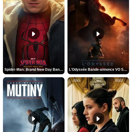
Spider-Man: Brand New Day Bande-annonce VO STFR
L'Odyssée Bande-annonce VO STFR