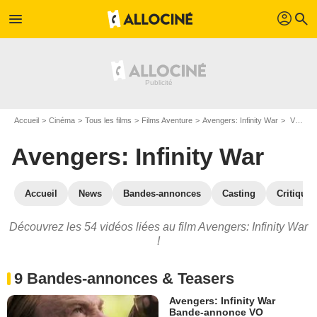
profil
menu
search
Accueil
Cinéma
Tous les films
Films Aventure
Avengers: Infinity War
Vidéos du film Avengers: Infinity War
Avengers: Infinity War
Accueil
News
Bandes-annonces
Casting
Critiques
Découvrez les 54 vidéos liées au film Avengers: Infinity War
!
9 Bandes-annonces & Teasers
Avengers: Infinity War
Bande-annonce VO