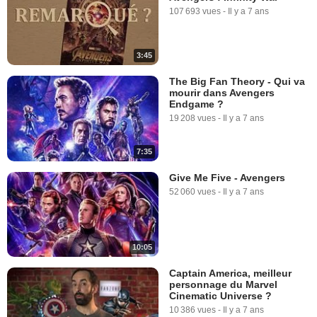
107 693 vues
-
Il y a 7 ans
3:45
The Big Fan Theory - Qui va
mourir dans Avengers
Endgame ?
19 208 vues
-
Il y a 7 ans
7:35
Give Me Five - Avengers
52 060 vues
-
Il y a 7 ans
10:05
Captain America, meilleur
personnage du Marvel
Cinematic Universe ?
10 386 vues
-
Il y a 7 ans