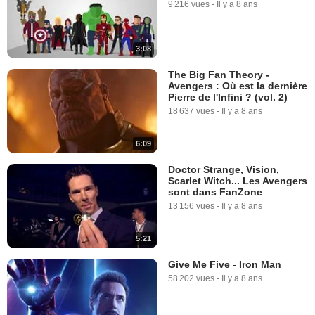
9 216 vues
-
Il y a 8 ans
3:08
The Big Fan Theory -
Avengers : Où est la dernière
Pierre de l'Infini ? (vol. 2)
18 637 vues
-
Il y a 8 ans
6:09
Doctor Strange, Vision,
Scarlet Witch... Les Avengers
sont dans FanZone
13 156 vues
-
Il y a 8 ans
5:21
Give Me Five - Iron Man
58 202 vues
-
Il y a 8 ans