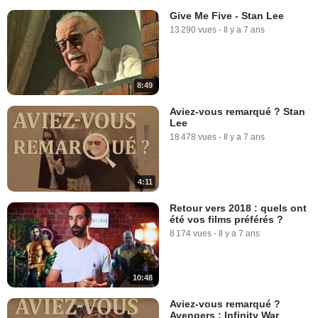
Give Me Five - Stan Lee
13 290 vues
-
Il y a 7 ans
8:49
Aviez-vous remarqué ? Stan
Lee
18 478 vues
-
Il y a 7 ans
4:11
Retour vers 2018 : quels ont
été vos films préférés ?
8 174 vues
-
Il y a 7 ans
10:48
Aviez-vous remarqué ?
Avengers : Infinity War