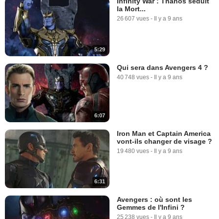
Infinity War : Thanos séduit
la Mort...
26 607 vues
-
Il y a 9 ans
5:29
Qui sera dans Avengers 4 ?
40 748 vues
-
Il y a 9 ans
6:07
Iron Man et Captain America
vont-ils changer de visage ?
19 480 vues
-
Il y a 9 ans
6:31
Avengers : où sont les
Gemmes de l'Infini ?
25 238 vues
-
Il y a 9 ans