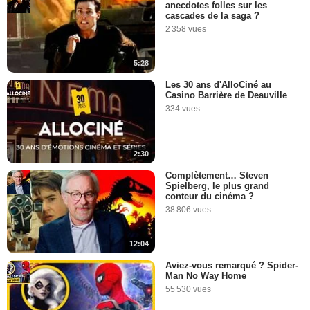
anecdotes folles sur les
cascades de la saga ?
2 358 vues
5:28
Les 30 ans d'AlloCiné au
Casino Barrière de Deauville
334 vues
2:30
Complètement… Steven
Spielberg, le plus grand
conteur du cinéma ?
38 806 vues
12:04
Aviez-vous remarqué ? Spider-
Man No Way Home
55 530 vues