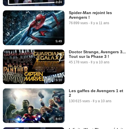
2:24
Spider-Man rejoint les
Avengers !
76 899 vues
-
Il y a 11 ans
5:49
Doctor Strange, Avengers 3...
Tout sur la Phase 3 !
45 178 vues
-
Il y a 10 ans
5:10
Les gaffes de Avengers 1 et
2
130 615 vues
-
Il y a 10 ans
8:07