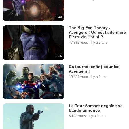
6:44
The Big Fan Theory -
Avengers : Où est la dernière
Pierre de l'Infini ?
47 882 vues
-
Il y a 9 ans
5:26
Ca tourne (enfin) pour les
Avengers !
19 438 vues
-
Il y a 9 ans
10:16
La Tour Sombre dégaine sa
bande-annonce
6 123 vues
-
Il y a 9 ans