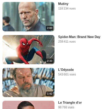
Mutiny
118 134 vues
2:00
Spider-Man: Brand New Day
258 411 vues
2:33
L'Odyssée
543 601 vues
1:42
Le Triangle d'or
98 766 vues