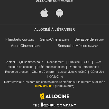
ALLOCINÉ SUR MOBILE
ALLOCINÉ À L'ÉTRANGER
Filmstarts
SensaCine
Beyazperde
Allemagne
Espagne
Turquie
AdoroCinema
Sensacine México
Brésil
Mexique
Contact
|
Qui sommes-nous
|
Recrutement
|
Publicité
|
CGU
|
CGV
|
Politique de cookies
|
Préférences cookies
|
Données Personnelles
|
Revue de presse
|
Charte d'écriture
|
Les services AlloCiné
|
Gérer Utiq
|
©AlloCiné
Retrouvez tous les horaires et infos de votre cinéma sur le numéro AlloCiné :
0 892 892 892
(0,90€/minute)