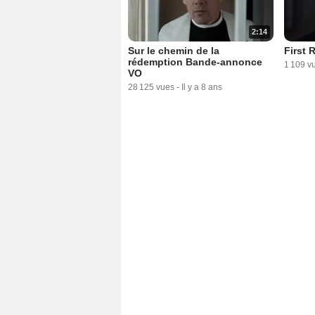
2:14
Sur le chemin de la
First 
rédemption Bande-annonce
1 109 v
VO
28 125 vues
-
Il y a 8 ans