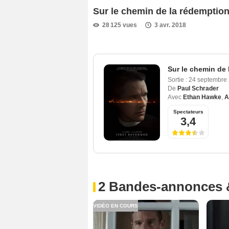
Sur le chemin de la rédempti
28 125 vues
3 avr. 2018
Sur le chemin de
Sortie :
24 septembre
De
Paul Schrader
Avec
Ethan Hawke
,
A
Spectateurs
3,4
2 Bandes-annonces 
VIDÉO EN COURS