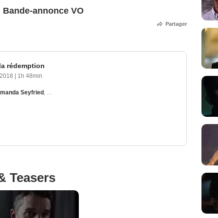
on Bande-annonce VO
Partager
 la rédemption
 2018
|
1h 48min
manda Seyfried
,
Cedric The Entertainer
,
Victoria Hill
,
Philip Ettinger
& Teasers