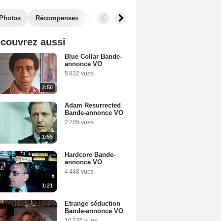
Photos
Récompenses
Films similaires
couvrez aussi
Blue Collar Bande-
annonce VO
5 832 vues
2:50
Adam Resurrected
Bande-annonce VO
2 285 vues
1:55
Hardcore Bande-
annonce VO
4 448 vues
1:21
Etrange séduction
Bande-annonce VO
10 336 vues