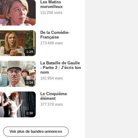
Les Matins
merveilleux
111 256 vues
De la Comédie-
Française
273 468 vues
1:29
La Bataille de Gaulle
- Partie 2 : J’écris ton
nom
161 954 vues
1:34
Le Cinquième
élément
377 378 vues
1:30
Voir plus de bandes-annonces