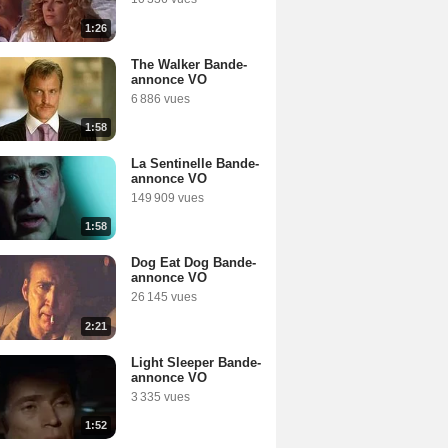
1:26
The Walker Bande-
annonce VO
6 886 vues
1:58
La Sentinelle Bande-
annonce VO
149 909 vues
1:58
Dog Eat Dog Bande-
annonce VO
26 145 vues
2:21
Light Sleeper Bande-
annonce VO
3 335 vues
1:52