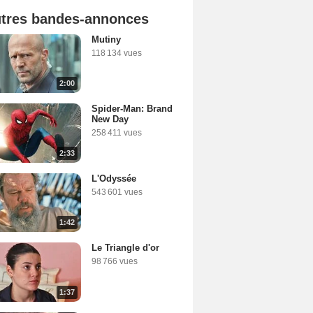
tres bandes-annonces
Mutiny
118 134 vues
2:00
Spider-Man: Brand
New Day
258 411 vues
2:33
L'Odyssée
543 601 vues
1:42
Le Triangle d'or
98 766 vues
1:37