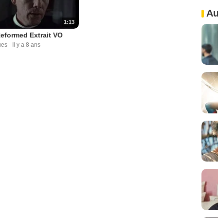
Au
1:13
Reformed Extrait VO
ues
-
Il y a 8 ans