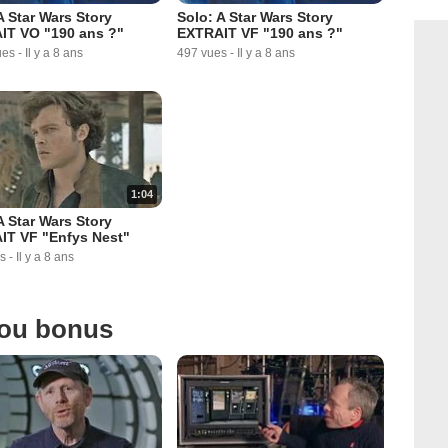
A Star Wars Story
Solo: A Star Wars Story
IT VO "190 ans ?"
EXTRAIT VF "190 ans ?"
ues
-
Il y a 8 ans
497 vues
-
Il y a 8 ans
1:04
A Star Wars Story
IT VF "Enfys Nest"
s
-
Il y a 8 ans
 ou bonus