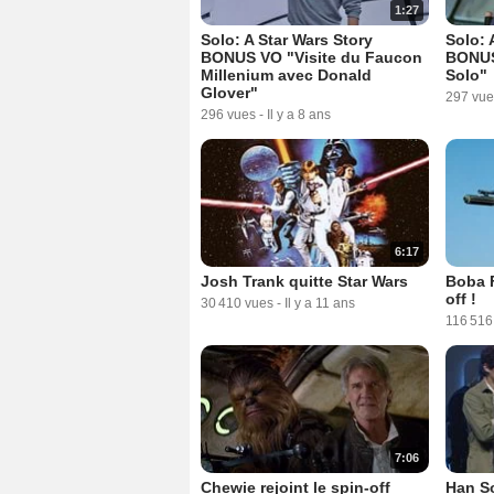
1:27
Solo: A Star Wars Story
Solo: 
BONUS VO "Visite du Faucon
BONUS
Millenium avec Donald
Solo"
Glover"
297 vue
296 vues
-
Il y a 8 ans
6:17
Josh Trank quitte Star Wars
Boba F
off !
30 410 vues
-
Il y a 11 ans
116 516
7:06
Chewie rejoint le spin-off
Han So