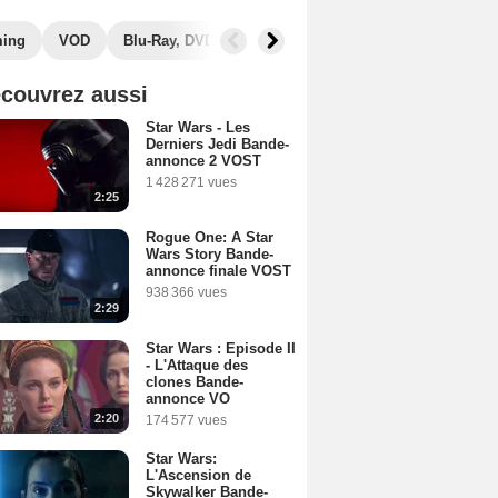
ming
VOD
Blu-Ray, DVD
Photos
Musique
Secrets de
couvrez aussi
Star Wars - Les
Derniers Jedi Bande-
annonce 2 VOST
1 428 271 vues
2:25
Rogue One: A Star
Wars Story Bande-
annonce finale VOST
938 366 vues
2:29
Star Wars : Episode II
- L'Attaque des
clones Bande-
annonce VO
2:20
174 577 vues
Star Wars:
L'Ascension de
Skywalker Bande-