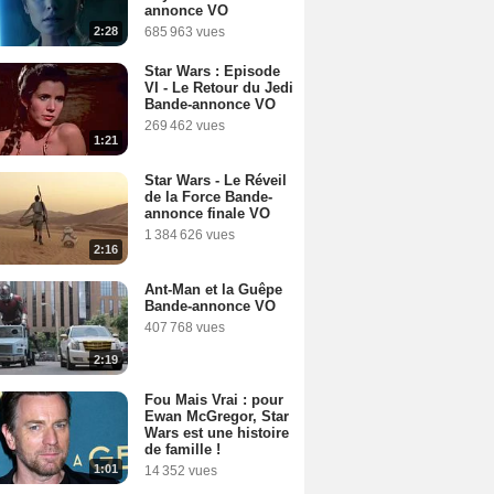
annonce VO
2:28
685 963 vues
Star Wars : Episode
VI - Le Retour du Jedi
Bande-annonce VO
269 462 vues
1:21
Star Wars - Le Réveil
de la Force Bande-
annonce finale VO
1 384 626 vues
2:16
Ant-Man et la Guêpe
Bande-annonce VO
407 768 vues
2:19
Fou Mais Vrai : pour
Ewan McGregor, Star
Wars est une histoire
de famille !
1:01
14 352 vues