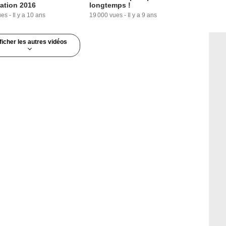
ation 2016
longtemps !
ues
-
Il y a 10 ans
19 000 vues
-
Il y a 9 ans
ficher les autres vidéos
6:37
9:53
ars Episode IX : et
Star Wars, Marvel, Justice
?
League, Logan... le rattrapage
des vacances !
vues
-
Il y a 9 ans
13 829 vues
-
Il y a 9 ans