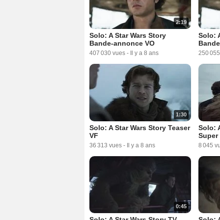
2:19
Solo: A Star Wars Story
Solo: 
Bande-annonce VO
Bande
407 030 vues
-
Il y a 8 ans
250 055
1:30
Solo: A Star Wars Story Teaser
Solo: 
VF
Super
36 313 vues
-
Il y a 8 ans
8 045 v
0:45
Solo: A Star Wars Story TV
Solo: 