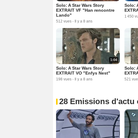
Solo: A Star Wars Story
Solo: 
EXTRAIT VF "Han rencontre
EXTRA
Lando"
1 450 v
512 vues
-
Il y a 8 ans
1:04
Solo: A Star Wars Story
Solo: 
EXTRAIT VO "Enfys Nest"
EXTRA
198 vues
-
Il y a 8 ans
521 vue
28 Emissions d'actu