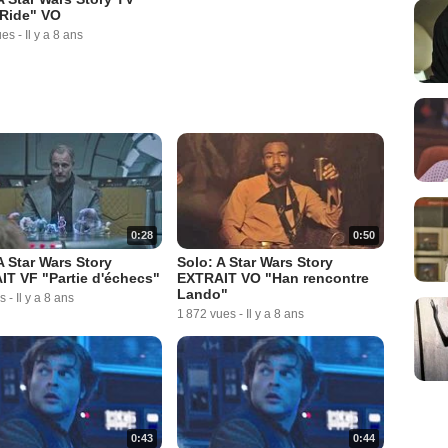
"Ride" VO
ues
-
Il y a 8 ans
0:28
0:50
A Star Wars Story
Solo: A Star Wars Story
T VF "Partie d'échecs"
EXTRAIT VO "Han rencontre
Lando"
s
-
Il y a 8 ans
1 872 vues
-
Il y a 8 ans
0:43
0:44