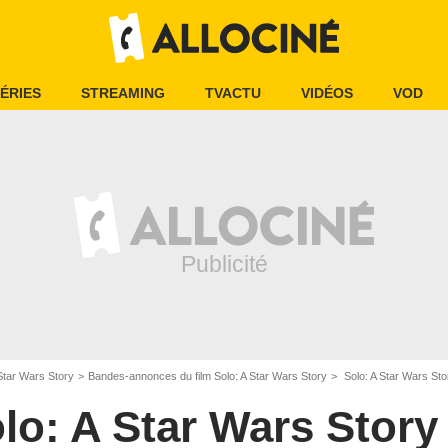
ÉRIES
STREAMING
TVACTU
VIDÉOS
VOD
 Star Wars Story
Bandes-annonces du film Solo: A Star Wars Story
Solo: A Star Wars St
lo: A Star Wars Story