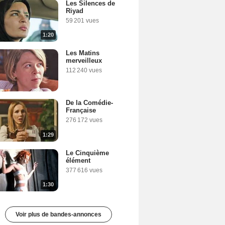
Les Silences de
Riyad
59 201 vues
1:20
Les Matins
merveilleux
112 240 vues
De la Comédie-
Française
276 172 vues
1:29
Le Cinquième
élément
377 616 vues
1:30
Voir plus de bandes-annonces