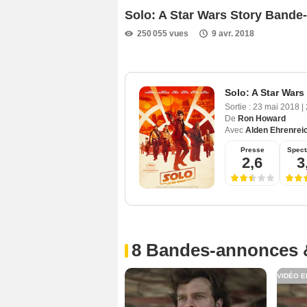
Solo: A Star Wars Story Band
250 055 vues
9 avr. 2018
Solo: A Star Wars
Sortie :
23 mai 2018
|
De
Ron Howard
Avec
Alden Ehrenrei
Presse
Spect
2,6
3
8 Bandes-annonces 
VIDÉO E