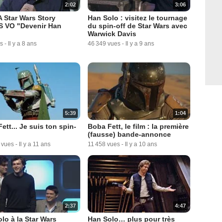
2:02
3:06
A Star Wars Story
Han Solo : visitez le tournage
 VO "Devenir Han
du spin-off de Star Wars avec
Warwick Davis
s
-
Il y a 8 ans
46 349 vues
-
Il y a 9 ans
5:39
1:04
ett... Je suis ton spin-
Boba Fett, le film : la première
(fausse) bande-annonce
 vues
-
Il y a 11 ans
11 458 vues
-
Il y a 10 ans
2:37
4:47
lo à la Star Wars
Han Solo… plus pour très