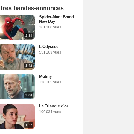
tres bandes-annonces
Spider-Man: Brand
New Day
261 260 vues
2:33
L'Odyssée
551 163 vues
1:42
Mutiny
120 165 vues
2:00
Le Triangle d'or
100 034 vues
1:37