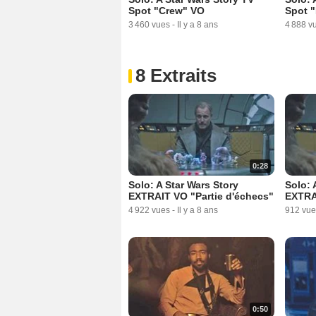
Spot "Crew" VO
Spot 
3 460 vues
-
Il y a 8 ans
4 888 v
8 Extraits
0:28
Solo: A Star Wars Story
Solo: 
EXTRAIT VO "Partie d'échecs"
EXTRAI
4 922 vues
-
Il y a 8 ans
912 vue
0:50