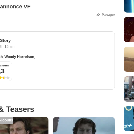
e-annonce VF
Partager
 Story
2h 15min
ch
,
Woody Harrelson
,
Emilia Clarke
,
Donald Glover
,
Thandiwe Newton
ateurs
,3
& Teasers
N COURS