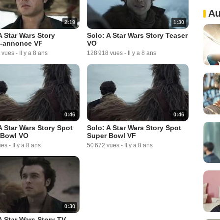
Au
2:19
1:30
A Star Wars Story
Solo: A Star Wars Story Teaser
-annonce VF
VO
 vues
-
Il y a 8 ans
128 918 vues
-
Il y a 8 ans
0:46
0:46
A Star Wars Story Spot
Solo: A Star Wars Story Spot
 Bowl VO
Super Bowl VF
ues
-
Il y a 8 ans
50 672 vues
-
Il y a 8 ans
0:30
A Star Wars Story TV