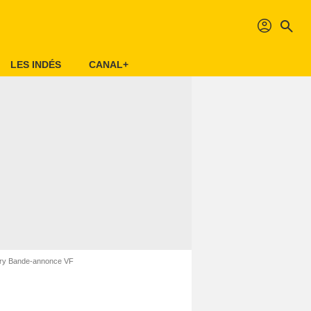
profil
search
LES INDÉS
CANAL+
ory Bande-annonce VF