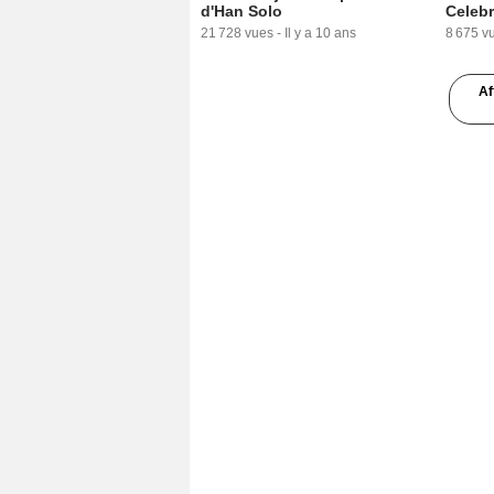
d'Han Solo
Celebr
21 728 vues
-
Il y a 10 ans
8 675 v
Af
5:28
La Khaleesi rejoint l'univers
Star W
Star Wars !
après 
16 531 vues
-
Il y a 9 ans
26 337 