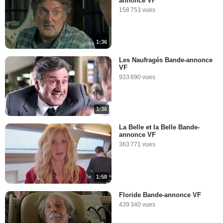
annonce VF
158 753 vues
1:36
Les Naufragés Bande-annonce
VF
933 690 vues
1:36
La Belle et la Belle Bande-
annonce VF
363 771 vues
1:58
Floride Bande-annonce VF
439 340 vues