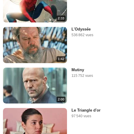
2:33
L'Odyssée
536 862 vues
1:42
Mutiny
115 752 vues
2:00
Le Triangle d'or
97 540 vues