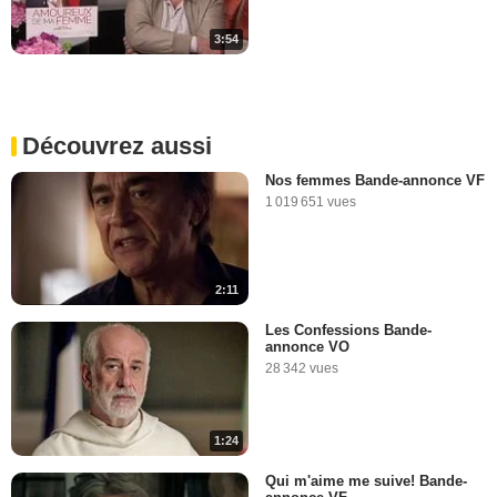
3:54
Découvrez aussi
Nos femmes Bande-annonce VF
1 019 651 vues
2:11
Les Confessions Bande-
annonce VO
28 342 vues
1:24
Qui m'aime me suive! Bande-