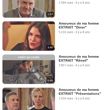
2 394 vues
-
Il y a 8 ans
1:57
Amoureux de ma femme
EXTRAIT "Diner"
5 216 vues
-
Il y a 8 ans
3:00
Amoureux de ma femme
VIDÉO EN COURS
EXTRAIT "Réveil"
3 857 vues
-
Il y a 8 ans
0:49
Amoureux de ma femme
EXTRAIT "Présentations"
1 534 vues
-
Il y a 8 ans