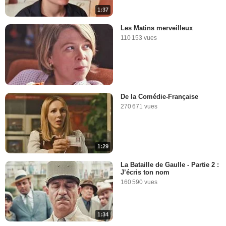
1:37
Les Matins merveilleux
110 153 vues
De la Comédie-Française
270 671 vues
1:29
La Bataille de Gaulle - Partie 2 :
J’écris ton nom
160 590 vues
1:34