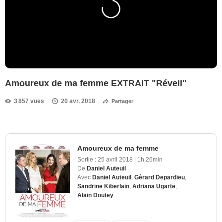
Amoureux de ma femme EXTRAIT "Réveil"
3 857 vues
20 avr. 2018
Partager
Amoureux de ma femme
Sortie :
25 avril 2018
|
1h 26min
De
Daniel Auteuil
Avec
Daniel Auteuil
,
Gérard Depardieu
,
Sandrine Kiberlain
,
Adriana Ugarte
,
Alain Doutey