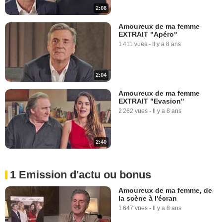
2:08
Amoureux de ma femme
EXTRAIT "Apéro"
1 411 vues
-
Il y a 8 ans
2:04
Amoureux de ma femme
EXTRAIT "Evasion"
2 262 vues
-
Il y a 8 ans
2:40
1 Emission d'actu ou bonus
Amoureux de ma femme, de
la scène à l'écran
1 647 vues
-
Il y a 8 ans