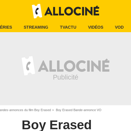
ÉRIES
STREAMING
TVACTU
VIDÉOS
VOD
andes-annonces du film Boy Erased
Boy Erased Bande-annonce VO
Boy Erased