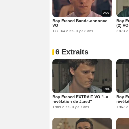
2:27
Boy Erased Bande-annonce
Boy E
VO
(2) VO
177 164 vues
-
Il y a 8 ans
3 873 v
6 Extraits
1:04
Boy Erased EXTRAIT VO "La
Boy E
révélation de Jared"
révéla
1 989 vues
-
Il y a 7 ans
1 967 v