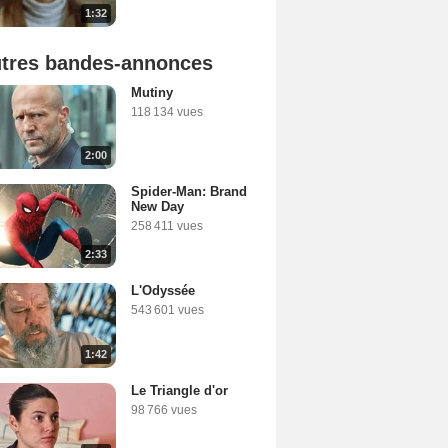
1:32
tres bandes-annonces
Mutiny
118 134 vues
2:00
Spider-Man: Brand
New Day
258 411 vues
2:33
L'Odyssée
543 601 vues
1:42
Le Triangle d'or
98 766 vues