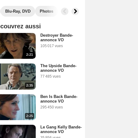
Blu-Ray, DVD
Photos
Musique
Secrets de tournage
B
couvrez aussi
Destroyer Bande-
annonce VO
105 017 vues
2:21
The Upside Bande-
annonce VO
77 485 vues
2:35
Ben Is Back Bande-
annonce VO
295 450 vues
2:25
Le Gang Kelly Bande-
annonce VO
35 956 vues