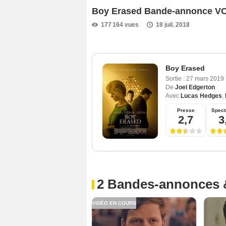
Boy Erased Bande-annonce V
177 164 vues
18 juil. 2018
Boy Erased
Sortie :
27 mars 2019
De
Joel Edgerton
Avec
Lucas Hedges
,
Presse
Spect
2,7
3
2 Bandes-annonces 
VIDÉO EN COURS