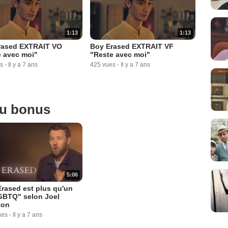
1:13
1:13
rased EXTRAIT VO
Boy Erased EXTRAIT VF
 avec moi"
"Reste avec moi"
s
-
Il y a 7 ans
425 vues
-
Il y a 7 ans
ou bonus
5:06
rased est plus qu'un
GBTQ" selon Joel
ton
ues
-
Il y a 7 ans