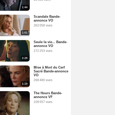
1:44
Scandale Bande-
annonce VO
262 058 vues
1:01
Seule la vie... Bande-
annonce VO
272 253 vues
2:28
Mise à Mort du Cerf
Sacré Bande-annonce
VO
268 480 vues
1:19
The Hours Bande-
annonce VF
109 557 vues