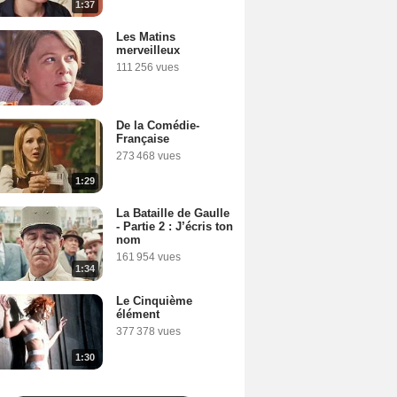
1:37
Les Matins
merveilleux
111 256 vues
De la Comédie-
Française
273 468 vues
1:29
La Bataille de Gaulle
- Partie 2 : J’écris ton
nom
161 954 vues
1:34
Le Cinquième
élément
377 378 vues
1:30