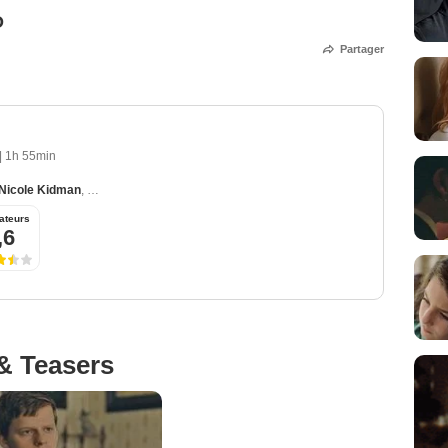
O
Partager
|
1h 55min
Nicole Kidman
,
Joel Edgerton
,
Russell Crowe
,
Flea
ateurs
,6
& Teasers