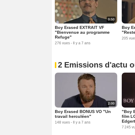
0:50
Boy Erased EXTRAIT VF
Boy E
"Bienvenue au programme
"Reste
Refuge"
205 vue
276 vues
-
Il y a 7 ans
2 Emissions d'actu 
2:00
Boy Erased BONUS VO "Un
"Boy E
travail herculéen"
film L
Edger
148 vues
-
Il y a 7 ans
7 245 v