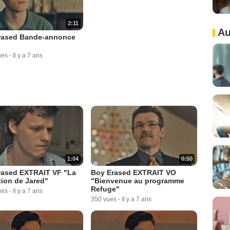
2:11
Au
rased Bande-annonce
ues
-
Il y a 7 ans
1:04
0:50
rased EXTRAIT VF "La
Boy Erased EXTRAIT VO
tion de Jared"
"Bienvenue au programme
Refuge"
ues
-
Il y a 7 ans
350 vues
-
Il y a 7 ans