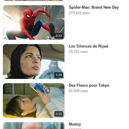
Spider-Man: Brand New Day
270 102 vues
2:33
Les Silences de Riyad
79 751 vues
1:20
Des Fleurs pour Tokyo
61 509 vues
1:21
Mutiny