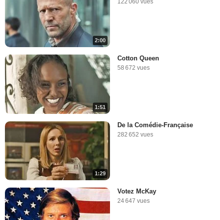
122 060 vues
2:00
Cotton Queen
58 672 vues
1:51
De la Comédie-Française
282 652 vues
1:29
Votez McKay
24 647 vues