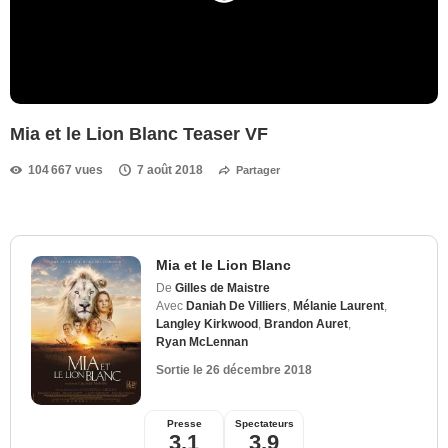
Mia et le Lion Blanc Teaser VF
104 667 vues
7 août 2018
Partager
Mia et le Lion Blanc
De
Gilles de Maistre
Avec
Daniah De Villiers
,
Mélanie Laurent
,
Langley Kirkwood
,
Brandon Auret
,
Ryan McLennan
Sortie le
26 décembre 2018
Presse
Spectateurs
3,1
3,9