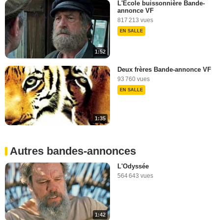
L'Ecole buissonnière Bande-
annonce VF
817 213 vues
EN SALLE
1:52
Deux frères Bande-annonce VF
93 760 vues
EN SALLE
1:35
Autres bandes-annonces
L'Odyssée
564 643 vues
1:42