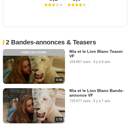
2 Bandes-annonces & Teasers
Mia et le Lion Blanc Teaser
VIDÉO EN COURS
VF
104 667 vues
-
Il y a 8 ans
0:44
Mia et le Lion Blanc Bande-
annonce VF
725 677 vues
-
Il y a 7 ans
1:32