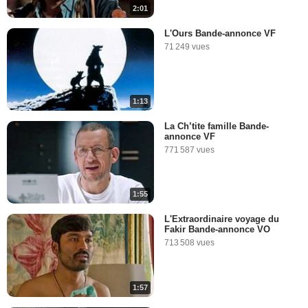
2:01
L'Ours Bande-annonce VF
71 249 vues
1:13
La Ch’tite famille Bande-
annonce VF
771 587 vues
1:55
L'Extraordinaire voyage du
Fakir Bande-annonce VO
713 508 vues
1:57