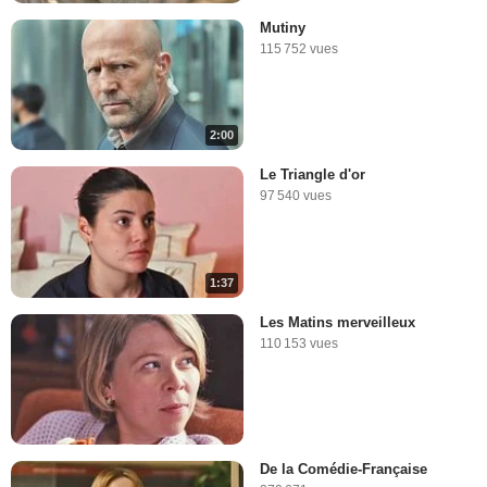
Mutiny
115 752 vues
2:00
Le Triangle d'or
97 540 vues
1:37
Les Matins merveilleux
110 153 vues
De la Comédie-Française