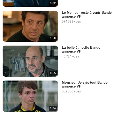
1:32
Le Meilleur reste à venir Bande-
annonce VF
574 798 vues
1:50
La belle étincelle Bande-
annonce VF
46 724 vues
0:55
Monsieur Je-sais-tout Bande-
annonce VF
509 336 vues
1:34