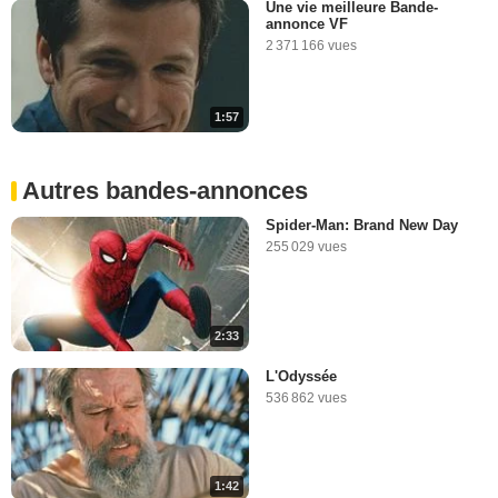
Une vie meilleure Bande-
annonce VF
2 371 166 vues
1:57
Autres bandes-annonces
Spider-Man: Brand New Day
255 029 vues
2:33
L'Odyssée
536 862 vues
1:42