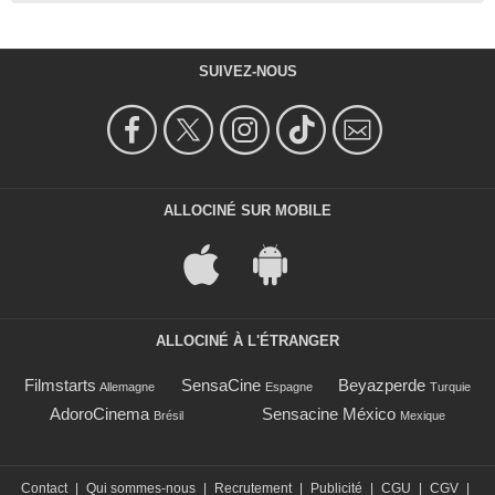
SUIVEZ-NOUS
ALLOCINÉ SUR MOBILE
ALLOCINÉ À L'ÉTRANGER
Filmstarts
SensaCine
Beyazperde
Allemagne
Espagne
Turquie
AdoroCinema
Sensacine México
Brésil
Mexique
Contact
|
Qui sommes-nous
|
Recrutement
|
Publicité
|
CGU
|
CGV
|