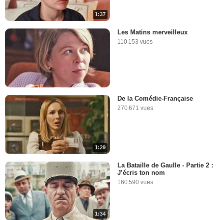
1:37
Les Matins merveilleux
110 153 vues
De la Comédie-Française
270 671 vues
1:29
La Bataille de Gaulle - Partie 2 :
J’écris ton nom
160 590 vues
1:34