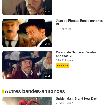
1:38
Jean de Florette Bande-annonce
VF
92 479 vues
2:38
Cyrano de Bergerac Bande-
annonce VF
128 922 vues
EN SALLE
2:08
Autres bandes-annonces
Spider-Man: Brand New Day
255 029 vues