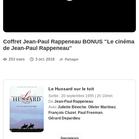
Coffret Jean-Paul Rappeneau BONUS "Le cinéma
de Jean-Paul Rappeneau"
253 vues
3 oct. 2018
Partager
Le Hussard sur le toit
Sortie :
20 septembre 1995
|
2h 10min
De
Jean-Paul Rappeneau
Avec
Juliette Binoche
,
Olivier Martinez
,
François Cluzet
,
Paul Freeman
,
Gérard Depardieu
Spectateurs