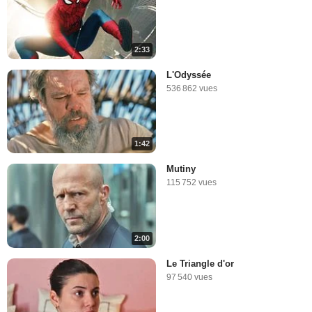
2:33
L'Odyssée
536 862 vues
1:42
Mutiny
115 752 vues
2:00
Le Triangle d'or
97 540 vues