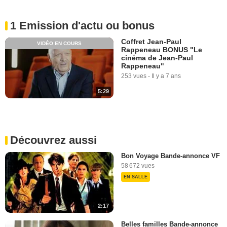
1 Emission d'actu ou bonus
Coffret Jean-Paul
VIDÉO EN COURS
Rappeneau BONUS "Le
cinéma de Jean-Paul
Rappeneau"
253 vues
-
Il y a 7 ans
5:29
Découvrez aussi
Bon Voyage Bande-annonce VF
58 672 vues
EN SALLE
2:17
Belles familles Bande-annonce