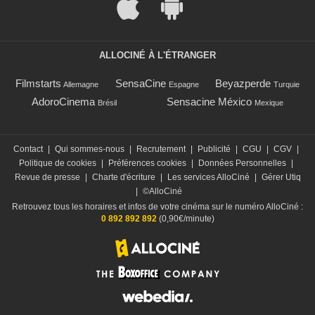
ALLOCINÉ À L'ÉTRANGER
Filmstarts
SensaCine
Beyazperde
Allemagne
Espagne
Turquie
AdoroCinema
Sensacine México
Brésil
Mexique
Contact
|
Qui sommes-nous
|
Recrutement
|
Publicité
|
CGU
|
CGV
|
Politique de cookies
|
Préférences cookies
|
Données Personnelles
|
Revue de presse
|
Charte d'écriture
|
Les services AlloCiné
|
Gérer Utiq
|
©AlloCiné
Retrouvez tous les horaires et infos de votre cinéma sur le numéro AlloCiné :
0 892 892 892
(0,90€/minute)