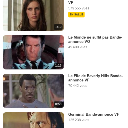
VF
579 555 vues
EN SALLE
1:10
Le Monde ne suffit pas Bande-
annonce VO
49 409 vues
1:13
Le Flic de Beverly Hills Bande-
annonce VF
70 442 vues
0:58
Germinal Bande-annonce VF
125 238 vues