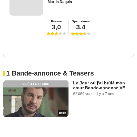
Martin Daquin
Presse
Spectateurs
3,0
3,4
1 Bande-annonce & Teasers
Le Jour où j'ai brûlé mon
VIDÉO EN COURS
cœur Bande-annonce VF
82 089 vues
-
Il y a 7 ans
0:49