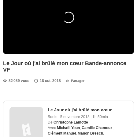
Le Jour où j'ai brûlé mon cœur Bande-annonce
VF
82 089 vues
18 oct. 2018
Partager
Le Jour où j'ai brûlé mon cœur
Sortie :
5 novembre 2018
|
1h 50min
De
Christophe Lamotte
Avec
Michaël Youn
,
Camille Chamoux
,
Clément Manuel
,
Manon Bresch
,