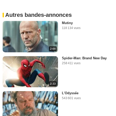
Autres bandes-annonces
Mutiny
118 134 vues
2:00
Spider-Man: Brand New Day
258 411 vues
2:33
L'Odyssée
543 601 vues