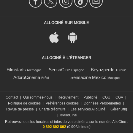
ALLOCINÉ SUR MOBILE
ALLOCINÉ À L'ÉTRANGER
Filmstarts
SensaCine
Beyazperde
Allemagne
Espagne
Turquie
AdoroCinema
Sensacine México
Brésil
Mexique
Contact
|
Qui sommes-nous
|
Recrutement
|
Publicité
|
CGU
|
CGV
|
Politique de cookies
|
Préférences cookies
|
Données Personnelles
|
Revue de presse
|
Charte d'écriture
|
Les services AlloCiné
|
Gérer Utiq
|
©AlloCiné
Retrouvez tous les horaires et infos de votre cinéma sur le numéro AlloCiné :
0 892 892 892
(0,90€/minute)