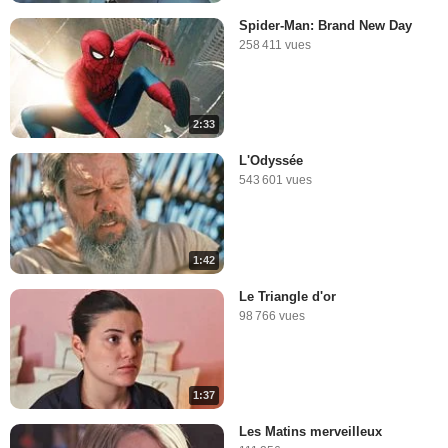
Spider-Man: Brand New Day
258 411 vues
2:33
L'Odyssée
543 601 vues
1:42
Le Triangle d'or
98 766 vues
1:37
Les Matins merveilleux