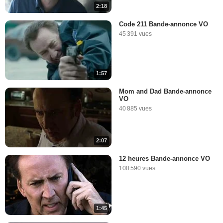
2:18
Code 211 Bande-annonce VO
45 391 vues
1:57
Mom and Dad Bande-annonce
VO
40 885 vues
2:07
12 heures Bande-annonce VO
100 590 vues
1:45