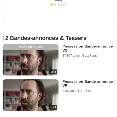
2 Bandes-annonces & Teasers
Possession Bande-annonce
VIDÉO EN COURS
VO
37 307 vues
-
Il y a 7 ans
1:41
Possession Bande-annonce
VF
920 vues
-
Il y a 5 ans
1:41