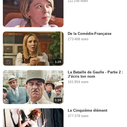
111 256 vues
De la Comédie-Française
273 468 vues
1:29
La Bataille de Gaulle - Partie 2 :
J’écris ton nom
161 954 vues
1:34
Le Cinquième élément
377 378 vues