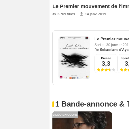
Le Premier mouvement de l'i
6 769 vues
14 janv. 2019
Le Premier mouve
Sortie :
30 janvier 20
De
Sebastiano d'Aya
Presse
Spect
3,3
3
1 Bande-annonce & 
VIDÉO EN COURS