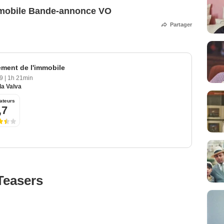
mmobile Bande-annonce VO
Partager
ment de l'immobile
19
|
1h 21min
la Valva
ateurs
,7
Teasers