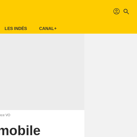
profil
search
LES INDÉS
CANAL+
once VO
mobile