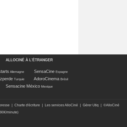
ALLOCINÉ À L'ÉTRANGER
tarts
SensaCine
Allemagne
Espagne
zperde
AdoroCinema
Turquie
Brésil
Sensacine México
Mexique
presse
|
Charte d'écriture
|
Les services AlloCiné
|
Gérer Utiq
|
©AlloCiné
,90€/minute)