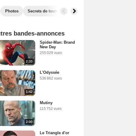
Photos
Secrets de tournage
Box Office
Films similaires
tres bandes-annonces
Spider-Man: Brand
New Day
255 029 vues
2:33
L'Odyssée
536 862 vues
1:42
Mutiny
115 752 vues
2:00
Le Triangle d'or