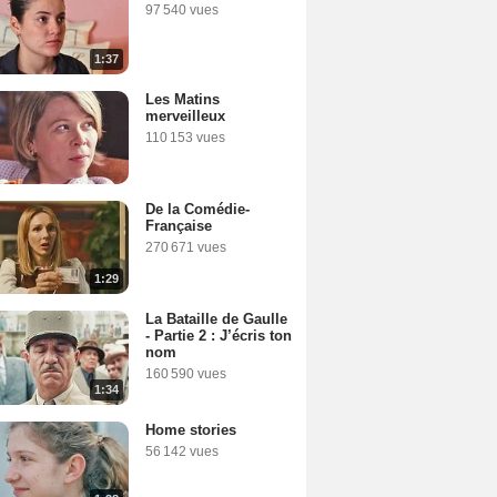
97 540 vues
1:37
Les Matins
merveilleux
110 153 vues
De la Comédie-
Française
270 671 vues
1:29
La Bataille de Gaulle
- Partie 2 : J’écris ton
nom
160 590 vues
1:34
Home stories
56 142 vues