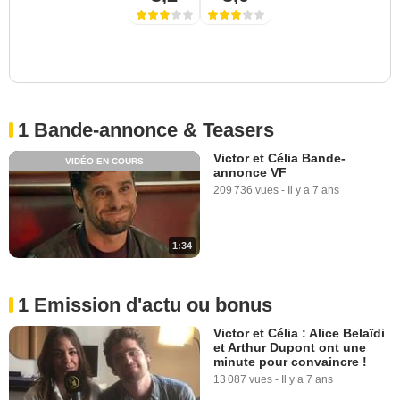
1 Bande-annonce & Teasers
Victor et Célia Bande-
VIDÉO EN COURS
annonce VF
209 736 vues
-
Il y a 7 ans
1:34
1 Emission d'actu ou bonus
Victor et Célia : Alice Belaïdi
et Arthur Dupont ont une
minute pour convaincre !
13 087 vues
-
Il y a 7 ans