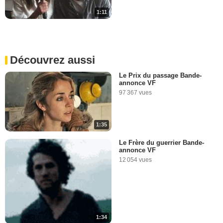
1:11
Découvrez aussi
Le Prix du passage Bande-
annonce VF
97 367 vues
1:35
Le Frère du guerrier Bande-
annonce VF
12 054 vues
1:34