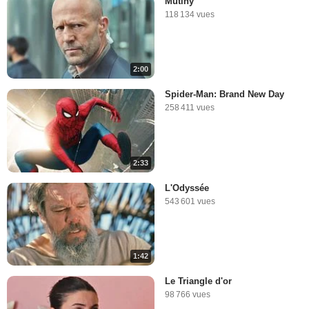
Mutiny
118 134 vues
2:00
Spider-Man: Brand New Day
258 411 vues
2:33
L'Odyssée
543 601 vues
1:42
Le Triangle d'or
98 766 vues