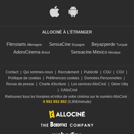
ALLOCINÉ À L'ÉTRANGER
Filmstarts
SensaCine
Beyazperde
Allemagne
Espagne
Turquie
AdoroCinema
Sensacine México
Brésil
Mexique
Contact
|
Qui sommes-nous
|
Recrutement
|
Publicité
|
CGU
|
CGV
|
Politique de cookies
|
Préférences cookies
|
Données Personnelles
|
Revue de presse
|
Charte d'écriture
|
Les services AlloCiné
|
Gérer Utiq
|
©AlloCiné
Retrouvez tous les horaires et infos de votre cinéma sur le numéro AlloCiné :
0 892 892 892
(0,90€/minute)