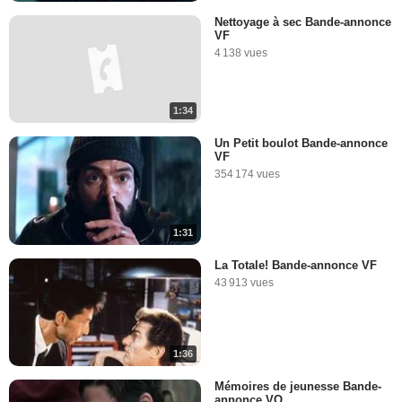
Nettoyage à sec Bande-annonce
VF
4 138 vues
1:34
Un Petit boulot Bande-annonce
VF
354 174 vues
1:31
La Totale! Bande-annonce VF
43 913 vues
1:36
Mémoires de jeunesse Bande-
annonce VO