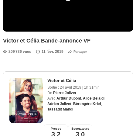
Victor et Célia Bande-annonce VF
209 736 vues
11 févr. 2019
Partager
Victor et Célia
Sortie :
24 avril 2019
|
1h 31min
De
Pierre Jolivet
Avec
Arthur Dupont
,
Alice Belaïdi
,
Adrien Jolivet
,
Bérengère Krief
,
Tassadit Mandi
Presse
Spectateurs
3,2
3,0