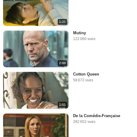
1:21
Mutiny
122 060 vues
2:00
Cotton Queen
58 672 vues
1:51
De la Comédie-Française
282 652 vues