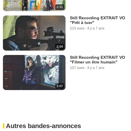
2:31
Still Recording EXTRAIT VO
"Prêt à tuer"
233 vues
-
Il y a 7 ans
2:04
Still Recording EXTRAIT VO
"Filmer un être humain"
107 vues
-
Il y a 7 ans
1:07
Autres bandes-annonces