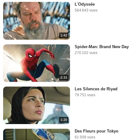
L'Odyssée
564 643 vues
1:42
Spider-Man: Brand New Day
270 102 vues
2:33
Les Silences de Riyad
79 751 vues
1:20
Des Fleurs pour Tokyo
61 509 vues