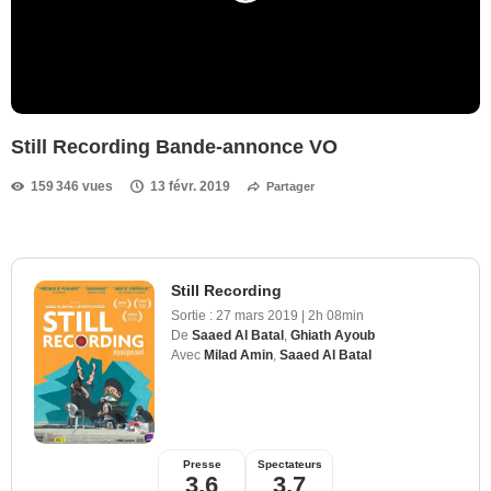
Still Recording Bande-annonce VO
159 346 vues
13 févr. 2019
Partager
Still Recording
Sortie :
27 mars 2019
|
2h 08min
De
Saaed Al Batal
,
Ghiath Ayoub
Avec
Milad Amin
,
Saaed Al Batal
Presse
Spectateurs
3,6
3,7