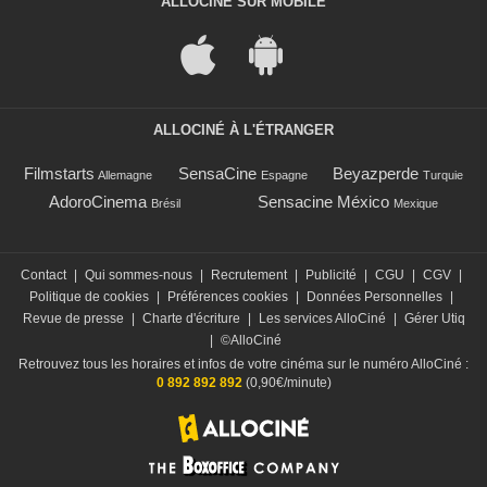
ALLOCINÉ SUR MOBILE
ALLOCINÉ À L'ÉTRANGER
Filmstarts
SensaCine
Beyazperde
Allemagne
Espagne
Turquie
AdoroCinema
Sensacine México
Brésil
Mexique
Contact
|
Qui sommes-nous
|
Recrutement
|
Publicité
|
CGU
|
CGV
|
Politique de cookies
|
Préférences cookies
|
Données Personnelles
|
Revue de presse
|
Charte d'écriture
|
Les services AlloCiné
|
Gérer Utiq
|
©AlloCiné
Retrouvez tous les horaires et infos de votre cinéma sur le numéro AlloCiné :
0 892 892 892
(0,90€/minute)