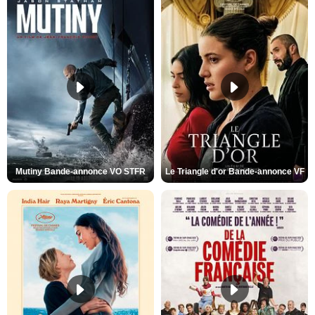
Mutiny Bande-annonce VO STFR
Le Triangle d'or Bande-annonce VF