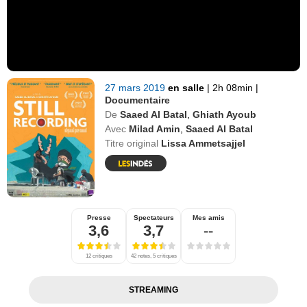
27 mars 2019
en salle
|
2h 08min
|
Documentaire
De
Saaed Al Batal
,
Ghiath Ayoub
Avec
Milad Amin
,
Saaed Al Batal
Titre original
Lissa Ammetsajjel
Presse
Spectateurs
Mes amis
3,6
3,7
--
12 critiques
42 notes, 5 critiques
STREAMING