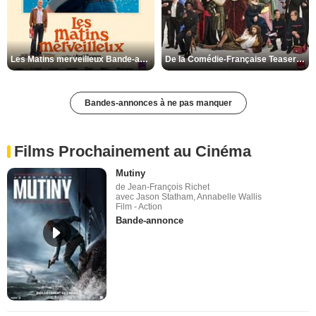
Les Matins merveilleux Bande-annonce VF
De la Comédie-Française Teaser VF
Bandes-annonces à ne pas manquer
Films Prochainement au Cinéma
Mutiny
de Jean-François Richet
avec Jason Statham, Annabelle Wallis
Film - Action
Bande-annonce