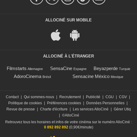
ALLOCINÉ SUR MOBILE
ALLOCINÉ À L'ÉTRANGER
Filmstarts
SensaCine
Beyazperde
Allemagne
Espagne
Turquie
AdoroCinema
Sensacine México
Brésil
Mexique
Contact
|
Qui sommes-nous
|
Recrutement
|
Publicité
|
CGU
|
CGV
|
Politique de cookies
|
Préférences cookies
|
Données Personnelles
|
Revue de presse
|
Charte d'écriture
|
Les services AlloCiné
|
Gérer Utiq
|
©AlloCiné
Retrouvez tous les horaires et infos de votre cinéma sur le numéro AlloCiné :
0 892 892 892
(0,90€/minute)