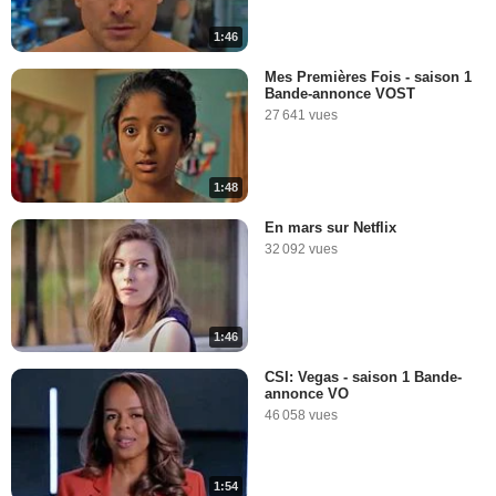
1:46
Mes Premières Fois - saison 1
Bande-annonce VOST
27 641 vues
1:48
En mars sur Netflix
32 092 vues
1:46
CSI: Vegas - saison 1 Bande-
annonce VO
46 058 vues
1:54