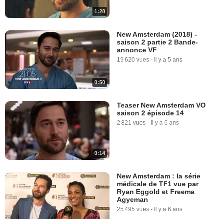
1:28
New Amsterdam (2018) -
saison 2 partie 2 Bande-
annonce VF
19 620 vues
-
Il y a 5 ans
0:50
Teaser New Amsterdam VO
saison 2 épisode 14
2 821 vues
-
Il y a 6 ans
0:14
New Amsterdam : la série
médicale de TF1 vue par
Ryan Eggold et Freema
Agyeman
25 495 vues
-
Il y a 6 ans