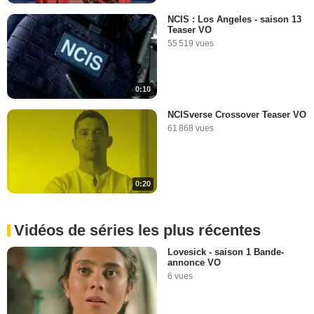
NCIS : Los Angeles - saison 13
Teaser VO
55 519 vues
0:10
NCISverse Crossover Teaser VO
61 868 vues
0:20
Vidéos de séries les plus récentes
Lovesick - saison 1 Bande-
annonce VO
6 vues