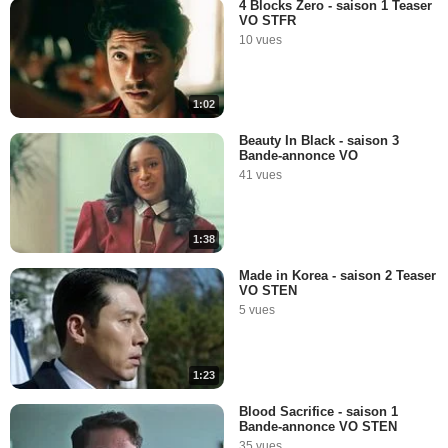
4 Blocks Zero - saison 1 Teaser
VO STFR
10 vues
1:02
Beauty In Black - saison 3
Bande-annonce VO
41 vues
1:38
Made in Korea - saison 2 Teaser
VO STEN
5 vues
1:23
Blood Sacrifice - saison 1
Bande-annonce VO STEN
35 vues