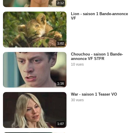
2:12
Lion - saison 1 Bande-annonce
VF
1:02
Chouchou - saison 1 Bande-
annonce VF STFR
10 vues
1:16
War - saison 1 Teaser VO
30 vues
1:07