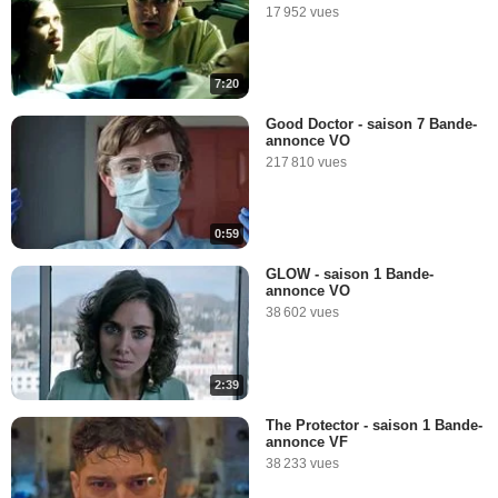
17 952 vues
7:20
Good Doctor - saison 7 Bande-
annonce VO
217 810 vues
0:59
GLOW - saison 1 Bande-
annonce VO
38 602 vues
2:39
The Protector - saison 1 Bande-
annonce VF
38 233 vues