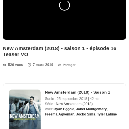
New Amsterdam (2018) - saison 1 - épisode 16
Teaser VO
526 vues
7 mars 2019
Partager
New Amsterdam (2018) - Saison 1
Sortie :
25 septembre 2018
|
42 min
Série :
New Amsterdam (2018)
Avec
Ryan Eggold
,
Janet Montgomery
,
Freema Agyeman
,
Jocko Sims
,
Tyler Labine