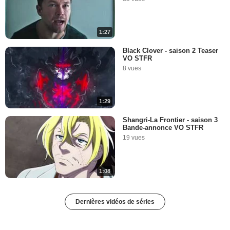
1:27
Black Clover - saison 2 Teaser
VO STFR
8 vues
1:29
Shangri-La Frontier - saison 3
Bande-annonce VO STFR
19 vues
1:08
Dernières vidéos de séries