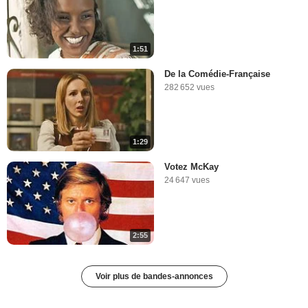
1:51
De la Comédie-Française
282 652 vues
1:29
Votez McKay
24 647 vues
2:55
Voir plus de bandes-annonces