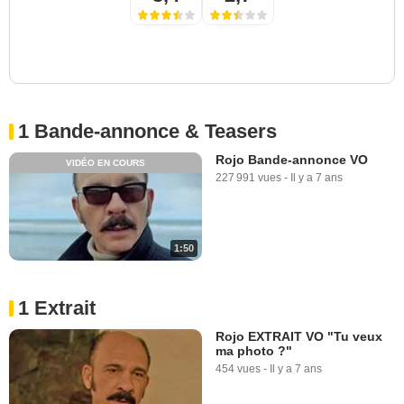
1 Bande-annonce & Teasers
Rojo Bande-annonce VO
VIDÉO EN COURS
227 991 vues
-
Il y a 7 ans
1:50
1 Extrait
Rojo EXTRAIT VO "Tu veux
ma photo ?"
454 vues
-
Il y a 7 ans