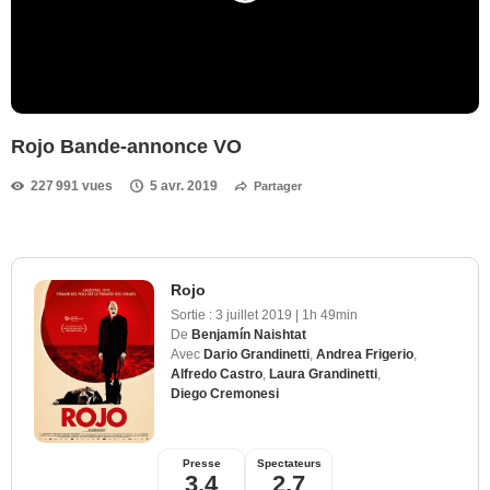
Rojo Bande-annonce VO
227 991 vues
5 avr. 2019
Partager
Rojo
Sortie :
3 juillet 2019
|
1h 49min
De
Benjamín Naishtat
Avec
Dario Grandinetti
,
Andrea Frigerio
,
Alfredo Castro
,
Laura Grandinetti
,
Diego Cremonesi
Presse
Spectateurs
3,4
2,7