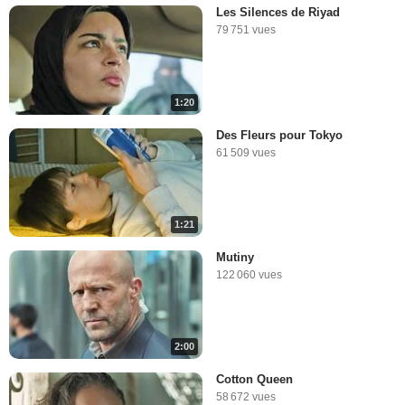
Les Silences de Riyad
79 751 vues
1:20
Des Fleurs pour Tokyo
61 509 vues
1:21
Mutiny
122 060 vues
2:00
Cotton Queen
58 672 vues