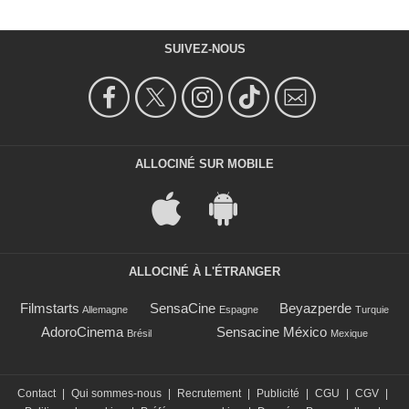
SUIVEZ-NOUS
ALLOCINÉ SUR MOBILE
ALLOCINÉ À L'ÉTRANGER
Filmstarts
SensaCine
Beyazperde
Allemagne
Espagne
Turquie
AdoroCinema
Sensacine México
Brésil
Mexique
Contact
|
Qui sommes-nous
|
Recrutement
|
Publicité
|
CGU
|
CGV
|