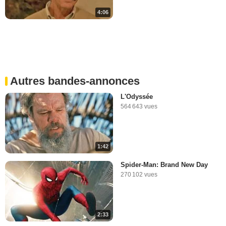
4:06
Autres bandes-annonces
L'Odyssée
564 643 vues
1:42
Spider-Man: Brand New Day
270 102 vues
2:33