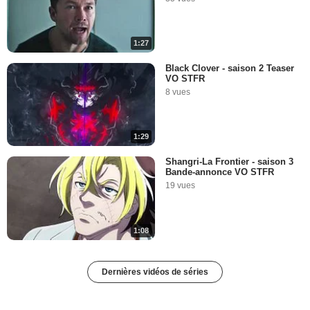
1:27
Black Clover - saison 2 Teaser
VO STFR
8 vues
1:29
Shangri-La Frontier - saison 3
Bande-annonce VO STFR
19 vues
1:08
Dernières vidéos de séries