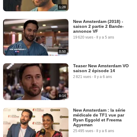
1:28
New Amsterdam (2018) -
saison 2 partie 2 Bande-
annonce VF
19 620 vues
-
Il y a 5 ans
0:50
Teaser New Amsterdam VO
saison 2 épisode 14
2 821 vues
-
Il y a 6 ans
0:14
New Amsterdam : la série
médicale de TF1 vue par
Ryan Eggold et Freema
Agyeman
25 495 vues
-
Il y a 6 ans