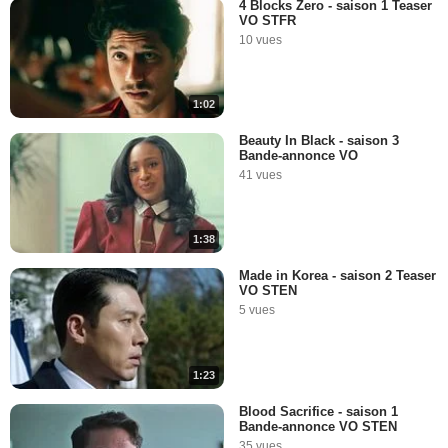
4 Blocks Zero - saison 1 Teaser
VO STFR
10 vues
1:02
Beauty In Black - saison 3
Bande-annonce VO
41 vues
1:38
Made in Korea - saison 2 Teaser
VO STEN
5 vues
1:23
Blood Sacrifice - saison 1
Bande-annonce VO STEN
35 vues