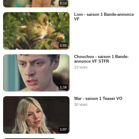
2:12
Lion - saison 1 Bande-annonce
VF
1:02
Chouchou - saison 1 Bande-
annonce VF STFR
10 vues
1:16
War - saison 1 Teaser VO
30 vues
1:07