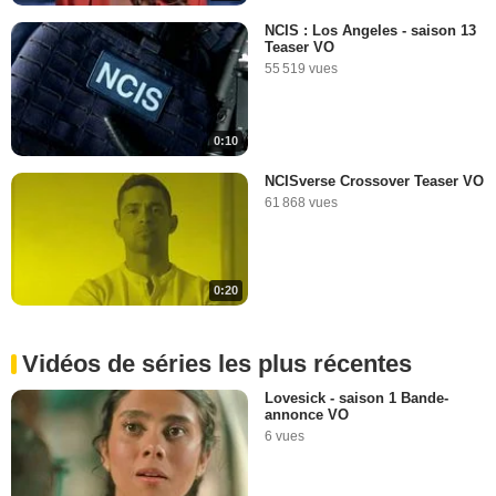
NCIS : Los Angeles - saison 13
Teaser VO
55 519 vues
0:10
NCISverse Crossover Teaser VO
61 868 vues
0:20
Vidéos de séries les plus récentes
Lovesick - saison 1 Bande-
annonce VO
6 vues