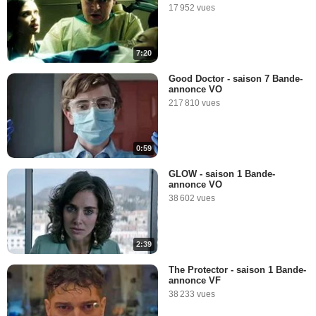
17 952 vues
7:20
Good Doctor - saison 7 Bande-
annonce VO
217 810 vues
0:59
GLOW - saison 1 Bande-
annonce VO
38 602 vues
2:39
The Protector - saison 1 Bande-
annonce VF
38 233 vues