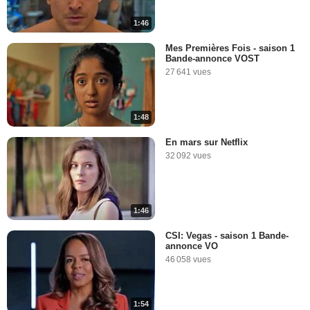
1:46
Mes Premières Fois - saison 1
Bande-annonce VOST
27 641 vues
1:48
En mars sur Netflix
32 092 vues
1:46
CSI: Vegas - saison 1 Bande-
annonce VO
46 058 vues
1:54