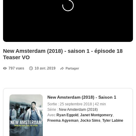
New Amsterdam (2018) - saison 1 - épisode 18
Teaser VO
797 vues
10 avr. 2019
Partager
New Amsterdam (2018) - Saison 1
Sortie :
25 septembre 2018
|
42 min
Série :
New Amsterdam (2018)
Avec
Ryan Eggold
,
Janet Montgomery
,
Freema Agyeman
,
Jocko Sims
,
Tyler Labine