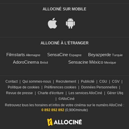
ALLOCINÉ SUR MOBILE
ALLOCINÉ À L'ÉTRANGER
Filmstarts
SensaCine
Beyazperde
Allemagne
Espagne
Turquie
AdoroCinema
Sensacine México
Brésil
Mexique
Contact
|
Qui sommes-nous
|
Recrutement
|
Publicité
|
CGU
|
CGV
|
Politique de cookies
|
Préférences cookies
|
Données Personnelles
|
Revue de presse
|
Charte d'écriture
|
Les services AlloCiné
|
Gérer Utiq
|
©AlloCiné
Retrouvez tous les horaires et infos de votre cinéma sur le numéro AlloCiné :
0 892 892 892
(0,90€/minute)