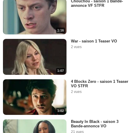
Chouchou - saison 1 Bande-
annonce VF STFR
1:16
War - saison 1 Teaser VO
2 vues
1:07
4 Blocks Zero - saison 1 Teaser
VO STFR
2 vues
1:02
Beauty In Black - saison 3
Bande-annonce VO
21 vues