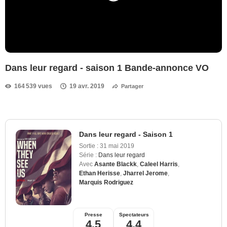
Dans leur regard - saison 1 Bande-annonce VO
164 539 vues
19 avr. 2019
Partager
Dans leur regard - Saison 1
Sortie :
31 mai 2019
Série :
Dans leur regard
Avec
Asante Blackk
,
Caleel Harris
,
Ethan Herisse
,
Jharrel Jerome
,
Marquis Rodriguez
Presse
Spectateurs
4,5
4,4