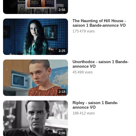
2:56
The Haunting of Hill House -
saison 1 Bande-annonce VO
175 479 vues
2:25
Unorthodox - saison 1 Bande-
annonce VO
45 499 vues
2:18
Ripley - saison 1 Bande-
annonce VO
186 412 vues
2:06