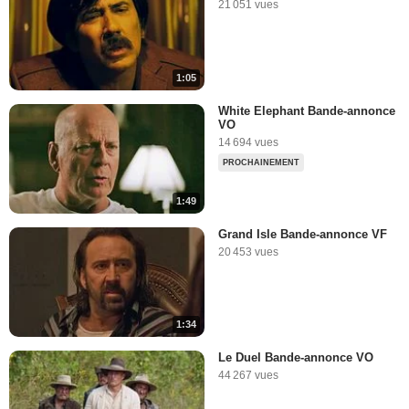
21 051 vues
1:05
White Elephant Bande-annonce
VO
14 694 vues
PROCHAINEMENT
1:49
Grand Isle Bande-annonce VF
20 453 vues
1:34
Le Duel Bande-annonce VO
44 267 vues