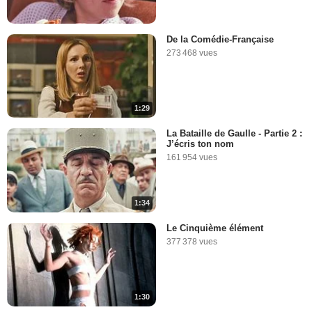
De la Comédie-Française
273 468 vues
1:29
La Bataille de Gaulle - Partie 2 :
J’écris ton nom
161 954 vues
1:34
Le Cinquième élément
377 378 vues
1:30