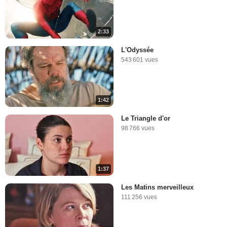
2:33
L'Odyssée
543 601 vues
1:42
Le Triangle d'or
98 766 vues
1:37
Les Matins merveilleux
111 256 vues