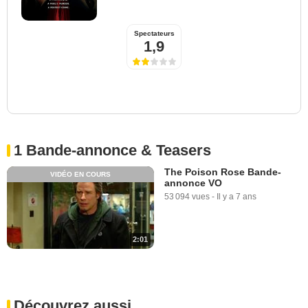
Spectateurs
1,9
1 Bande-annonce & Teasers
The Poison Rose Bande-
VIDÉO EN COURS
annonce VO
53 094 vues
-
Il y a 7 ans
2:01
Découvrez aussi