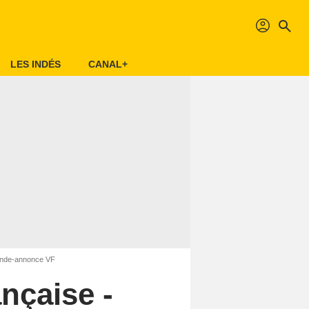
profil
search
LES INDÉS
CANAL+
Bande-annonce VF
nçaise -