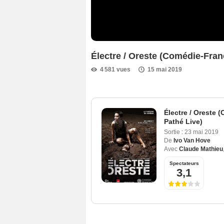
Électre / Oreste (Comédie-Fra
4 581 vues
15 mai 2019
Électre / Oreste 
Pathé Live)
Sortie :
23 mai 2019
De
Ivo Van Hove
Avec
Claude Mathieu
Spectateurs
3,1