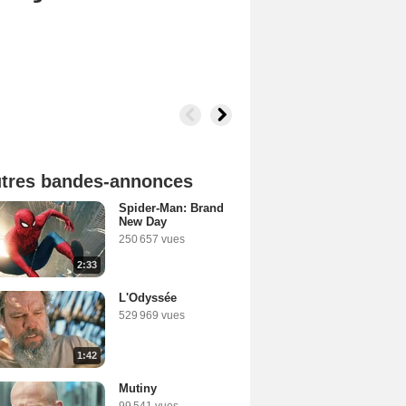
tres bandes-annonces
Spider-Man: Brand
New Day
250 657 vues
2:33
L'Odyssée
529 969 vues
1:42
Mutiny
99 541 vues