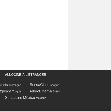
ALLOCINÉ À L'ÉTRANGER
tarts
SensaCine
Allemagne
Espagne
zperde
AdoroCinema
Turquie
Brésil
Sensacine México
Mexique