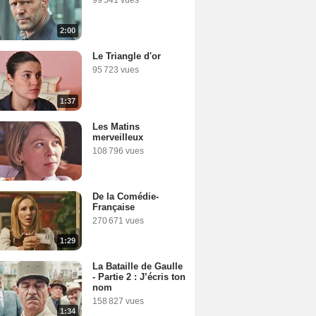
2:00
Le Triangle d'or
95 723 vues
1:37
Les Matins
merveilleux
108 796 vues
De la Comédie-
Française
270 671 vues
1:29
La Bataille de Gaulle
- Partie 2 : J’écris ton
nom
158 827 vues
1:34