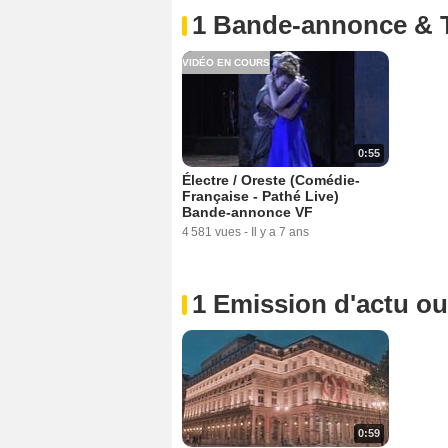
1 Bande-annonce & 
VIDÉO EN COURS
0:55
Électre / Oreste (Comédie-
Française - Pathé Live)
Bande-annonce VF
4 581 vues
-
Il y a 7 ans
1 Emission d'actu o
0:59