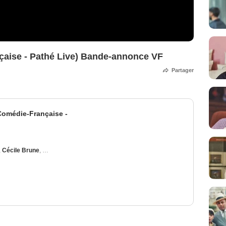
nçaise - Pathé Live) Bande-annonce VF
Partager
(Comédie-Française -
,
Cécile Brune
,
Sylvia Bergé
,
Eric Genovese
,
Bruno Raffaelli