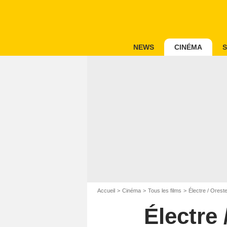
NEWS
CINÉMA
S
Accueil
Cinéma
Tous les films
Électre / Orest
Électre