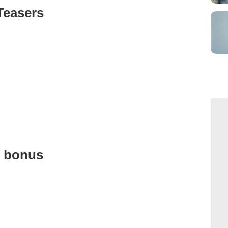
Teasers
u bonus