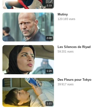
2:33
Mutiny
120 165 vues
2:00
Les Silences de Riyad
59 201 vues
1:20
Des Fleurs pour Tokyo
39 917 vues
1:21