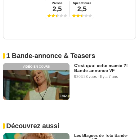
Presse
Spectateurs
2,5
2,5
1 Bande-annonce & Teasers
C'est quoi cette mamie ?!
VIDÉO EN COURS
Bande-annonce VF
920 523 vues
-
Il y a 7 ans
1:42
Découvrez aussi
Les Blagues de Toto Bande-