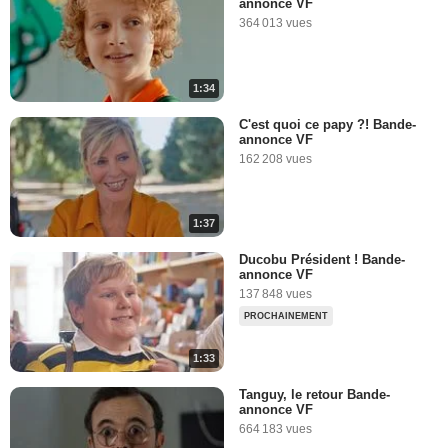
annonce VF
364 013 vues
1:34
C'est quoi ce papy ?! Bande-
annonce VF
162 208 vues
1:37
Ducobu Président ! Bande-
annonce VF
137 848 vues
PROCHAINEMENT
1:33
Tanguy, le retour Bande-
annonce VF
664 183 vues