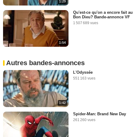
1:29
Qu'est-ce qu'on a encore fait au
Bon Dieu? Bande-annonce VF
1 507 689 vues
1:54
Autres bandes-annonces
L'Odyssée
551 163 vues
1:42
Spider-Man: Brand New Day
261 260 vues