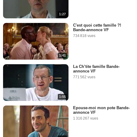
1:27
C'est quoi cette famille ?!
Bande-annonce VF
734 818 vues
1:41
La Ch’tite famille Bande-
annonce VF
771 562 vues
1:55
Epouse-moi mon pote Bande-
annonce VF
1 316 267 vues