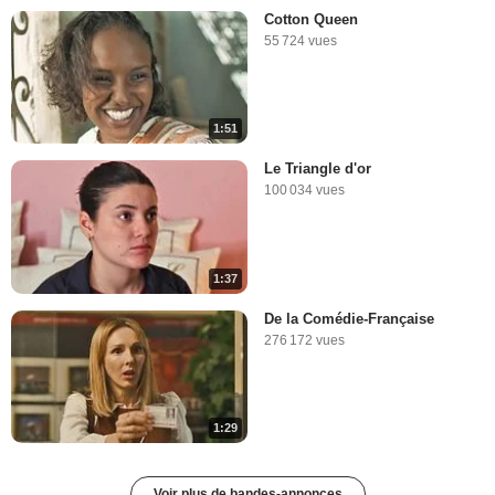
Cotton Queen
55 724 vues
1:51
Le Triangle d'or
100 034 vues
1:37
De la Comédie-Française
276 172 vues
1:29
Voir plus de bandes-annonces