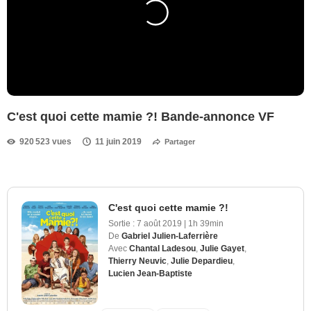
C'est quoi cette mamie ?! Bande-annonce VF
920 523 vues
11 juin 2019
Partager
C'est quoi cette mamie ?!
Sortie :
7 août 2019
|
1h 39min
De
Gabriel Julien-Laferrière
Avec
Chantal Ladesou
,
Julie Gayet
,
Thierry Neuvic
,
Julie Depardieu
,
Lucien Jean-Baptiste