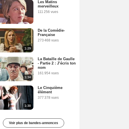
Les Matins
merveilleux
111 256 vues
De la Comédie-
Française
273 468 vues
1:29
La Bataille de Gaulle
- Partie 2 : J’écris ton
nom
161 954 vues
1:34
Le Cinquième
élément
377 378 vues
1:30
Voir plus de bandes-annonces