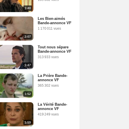
1:40
Les Bien-aimés
Bande-annonce VF
1 170 011 vues
2:07
Tout nous sépare
Bande-annonce VF
313 933 vues
1:47
La Prière Bande-
annonce VF
365 302 vues
1:52
La Vérité Bande-
annonce VF
419 249 vues
1:59