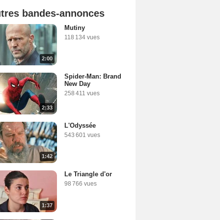
tres bandes-annonces
Mutiny
118 134 vues
2:00
Spider-Man: Brand
New Day
258 411 vues
2:33
L'Odyssée
543 601 vues
1:42
Le Triangle d'or
98 766 vues
1:37