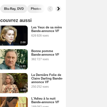
Blu-Ray, DVD
Photos
Secrets de tournage
Box Office
couvrez aussi
Les Yeux de sa mère
Bande-annonce VF
626 926 vues
2:00
Bonne pomme
Bande-annonce VF
382 727 vues
1:33
La Dernière Folie de
Claire Darling Bande-
annonce VF
250 252 vues
1:44
L'Adieu à la nuit
Bande-annonce VF
189 082 vues