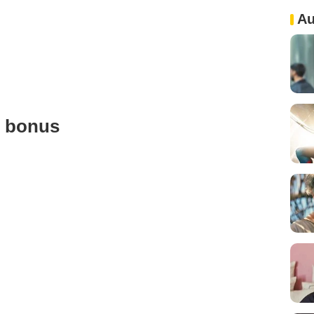
Au
u bonus