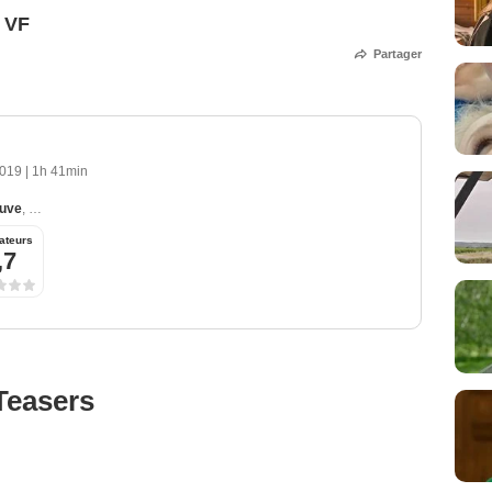
 VF
Partager
2019
|
1h 41min
euve
,
Emmanuelle Bercot
,
Vincent Macaigne
,
Cédric Kahn
,
Luàna Bajrami
ateurs
,7
Teasers