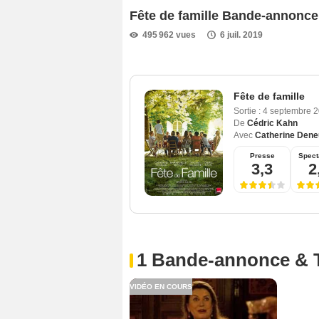
Fête de famille Bande-annonce
495 962 vues
6 juil. 2019
Fête de famille
Sortie :
4 septembre 
De
Cédric Kahn
Avec
Catherine Den
Presse
Spect
3,3
2
1 Bande-annonce & 
VIDÉO EN COURS