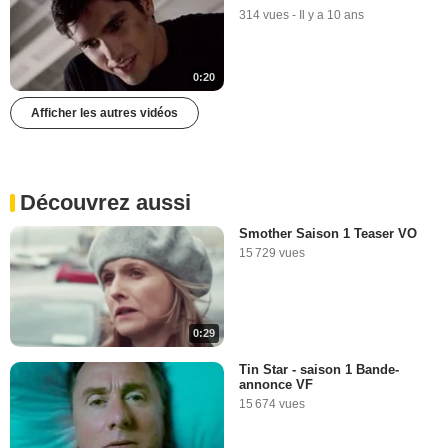
314 vues
-
Il y a 10 ans
0:20
Afficher les autres vidéos
Découvrez aussi
Smother Saison 1 Teaser VO
15 729 vues
0:29
Tin Star - saison 1 Bande-
annonce VF
15 674 vues