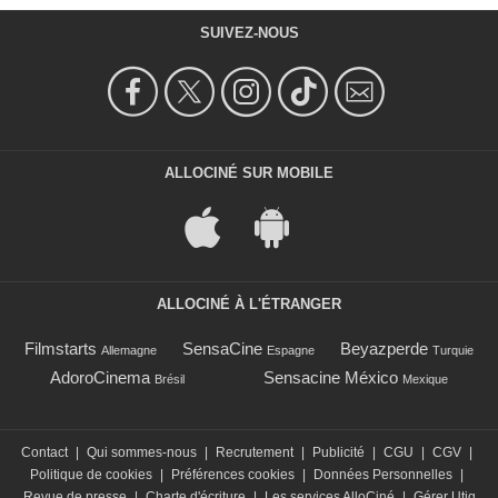
SUIVEZ-NOUS
ALLOCINÉ SUR MOBILE
ALLOCINÉ À L'ÉTRANGER
Filmstarts
SensaCine
Beyazperde
Allemagne
Espagne
Turquie
AdoroCinema
Sensacine México
Brésil
Mexique
Contact
|
Qui sommes-nous
|
Recrutement
|
Publicité
|
CGU
|
CGV
|
Politique de cookies
|
Préférences cookies
|
Données Personnelles
|
Revue de presse
|
Charte d'écriture
|
Les services AlloCiné
|
Gérer Utiq