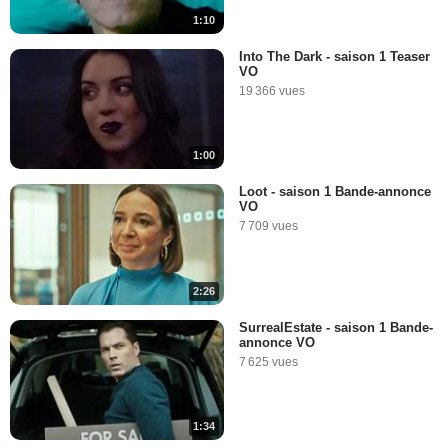
1:10
Into The Dark - saison 1 Teaser
VO
19 366 vues
1:00
Loot - saison 1 Bande-annonce
VO
7 709 vues
2:26
SurrealEstate - saison 1 Bande-
annonce VO
7 625 vues
1:34