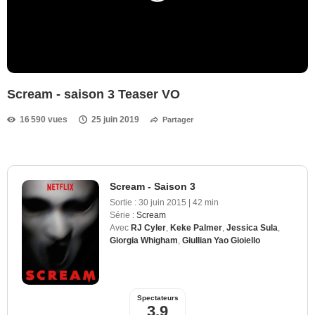
Scream - saison 3 Teaser VO
16 590 vues
25 juin 2019
Partager
Scream - Saison 3
Sortie :
30 juin 2015
|
42 min
Série :
Scream
Avec
RJ Cyler
,
Keke Palmer
,
Jessica Sula
,
Giorgia Whigham
,
Giullian Yao Gioiello
Spectateurs
3,9