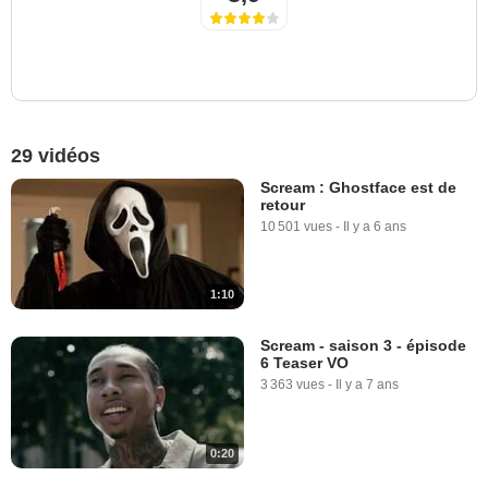
29 vidéos
Scream : Ghostface est de
retour
10 501 vues
-
Il y a 6 ans
1:10
Scream - saison 3 - épisode
6 Teaser VO
3 363 vues
-
Il y a 7 ans
0:20