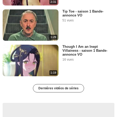
2:31
Tip Toe - saison 1 Bande-
annonce VO
51 vues
1:29
Though I Am an Inept
Villainess - saison 1 Bande-
annonce VO
16 vues
1:19
Dernières vidéos de séries