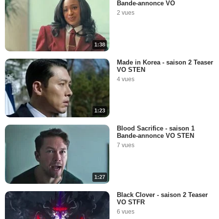
Bande-annonce VO
2 vues
1:38
Made in Korea - saison 2 Teaser
VO STEN
4 vues
1:23
Blood Sacrifice - saison 1
Bande-annonce VO STEN
7 vues
1:27
Black Clover - saison 2 Teaser
VO STFR
6 vues