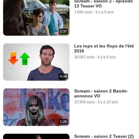
Scream - saison 2 - épisode
13 Teaser VO
1 690 vues
-
Il y a 9 ans
1:37
Les tops et les flops de l'été
2016
36 061 vues
-
Il y a 9 ans
4:34
Scream - saison 2 Bande-
annonce VO
10 369 vues
-
Il y a 10 ans
1:29
Scream - saison 2 Teaser (2)