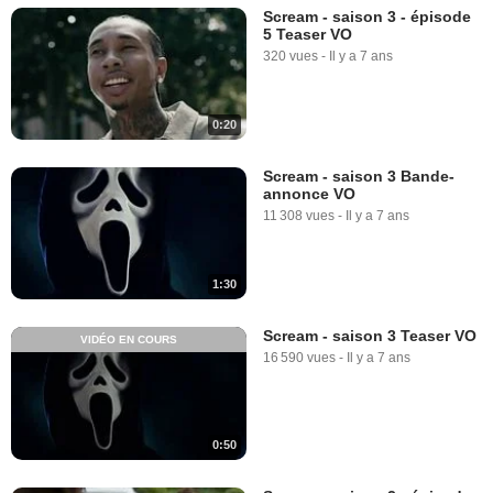
Scream - saison 3 - épisode
5 Teaser VO
320 vues
-
Il y a 7 ans
0:20
Scream - saison 3 Bande-
annonce VO
11 308 vues
-
Il y a 7 ans
1:30
Scream - saison 3 Teaser VO
VIDÉO EN COURS
16 590 vues
-
Il y a 7 ans
0:50