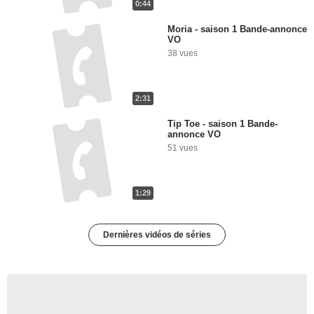
0:44
Moria - saison 1 Bande-annonce
VO
38 vues
2:31
Tip Toe - saison 1 Bande-
annonce VO
51 vues
1:29
Dernières vidéos de séries