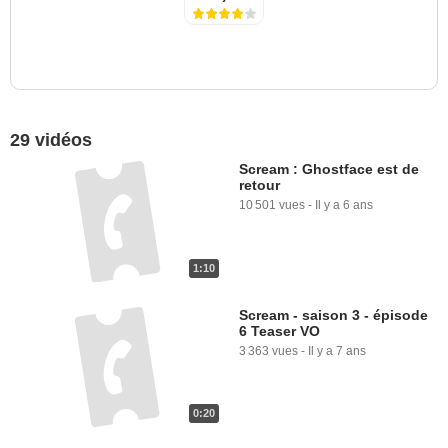
29 vidéos
Scream : Ghostface est de
retour
10 501 vues
-
Il y a 6 ans
1:10
Scream - saison 3 - épisode
6 Teaser VO
3 363 vues
-
Il y a 7 ans
0:20