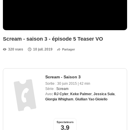
Scream - saison 3 - épisode 5 Teaser VO
320 vues
10 juil. 2019
Partager
Scream - Saison 3
Sortie :
30 juin 2015
|
42 min
Série :
Scream
Avec
RJ Cyler
,
Keke Palmer
,
Jessica Sula
,
Giorgia Whigham
,
Giullian Yao Gioiello
Spectateurs
3,9