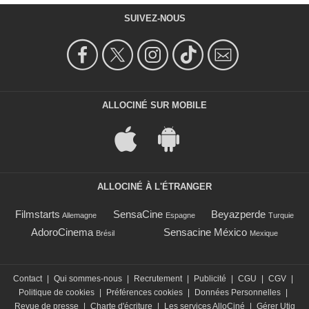
SUIVEZ-NOUS
ALLOCINÉ SUR MOBILE
ALLOCINÉ À L'ÉTRANGER
Filmstarts
SensaCine
Beyazperde
Allemagne
Espagne
Turquie
AdoroCinema
Sensacine México
Brésil
Mexique
Contact
|
Qui sommes-nous
|
Recrutement
|
Publicité
|
CGU
|
CGV
|
Politique de cookies
|
Préférences cookies
|
Données Personnelles
|
Revue de presse
|
Charte d'écriture
|
Les services AlloCiné
|
Gérer Utiq