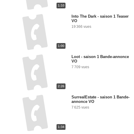
1:10
Into The Dark - saison 1 Teaser
VO
19 366 vues
1:00
Loot - saison 1 Bande-annonce
VO
7 709 vues
2:26
SurrealEstate - saison 1 Bande-
annonce VO
7 625 vues
1:34