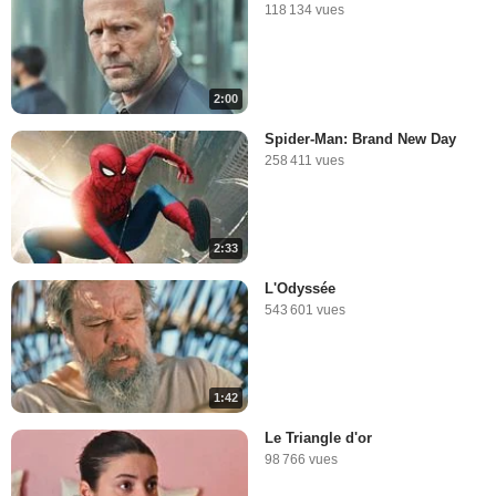
118 134 vues
2:00
Spider-Man: Brand New Day
258 411 vues
2:33
L'Odyssée
543 601 vues
1:42
Le Triangle d'or
98 766 vues