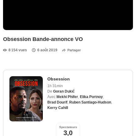
Obsession Bande-annonce VO
8 154 vues
6 août 2019
Partager
Obsession
1h 31min
De
Goran Dukić
Avec
Mekhi Phifer
,
Elika Portnoy
,
Brad Dourif
,
Ruben Santiago-Hudson
,
Kerry Cahill
Spectateurs
3,0