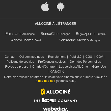
ALLOCINÉ À L'ÉTRANGER
Filmstarts
SensaCine
Beyazperde
Allemagne
Espagne
Turquie
AdoroCinema
Sensacine México
Brésil
Mexique
Contact
|
Qui sommes-nous
|
Recrutement
|
Publicité
|
CGU
|
CGV
|
Politique de cookies
|
Préférences cookies
|
Données Personnelles
|
Revue de presse
|
Charte d'écriture
|
Les services AlloCiné
|
Gérer Utiq
|
©AlloCiné
Retrouvez tous les horaires et infos de votre cinéma sur le numéro AlloCiné :
0 892 892 892
(0,90€/minute)