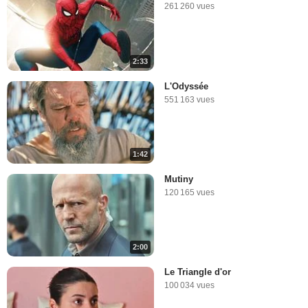
261 260 vues
2:33
L'Odyssée
551 163 vues
1:42
Mutiny
120 165 vues
2:00
Le Triangle d'or
100 034 vues