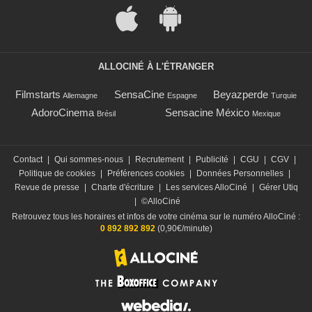
ALLOCINÉ À L'ÉTRANGER
Filmstarts
SensaCine
Beyazperde
Allemagne
Espagne
Turquie
AdoroCinema
Sensacine México
Brésil
Mexique
Contact
|
Qui sommes-nous
|
Recrutement
|
Publicité
|
CGU
|
CGV
|
Politique de cookies
|
Préférences cookies
|
Données Personnelles
|
Revue de presse
|
Charte d'écriture
|
Les services AlloCiné
|
Gérer Utiq
|
©AlloCiné
Retrouvez tous les horaires et infos de votre cinéma sur le numéro AlloCiné :
0 892 892 892
(0,90€/minute)