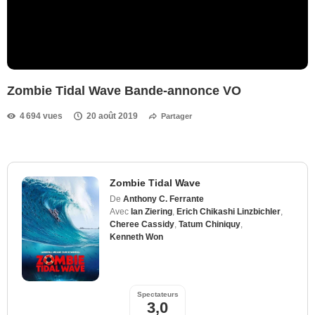
Zombie Tidal Wave Bande-annonce VO
4 694 vues
20 août 2019
Partager
Zombie Tidal Wave
De
Anthony C. Ferrante
Avec
Ian Ziering
,
Erich Chikashi Linzbichler
,
Cheree Cassidy
,
Tatum Chiniquy
,
Kenneth Won
Spectateurs
3,0