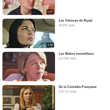
1:37
Les Silences de Riyad
59 201 vues
1:20
Les Matins merveilleux
112 240 vues
De la Comédie-Française
276 172 vues