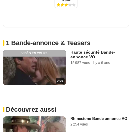
1 Bande-annonce & Teasers
Haute sécurité Bande-
VIDÉO EN COURS
annonce VO
15 987 vues
-
Il y a 6 ans
2:24
Découvrez aussi
Rhinestone Bande-annonce VO
2 254 vues