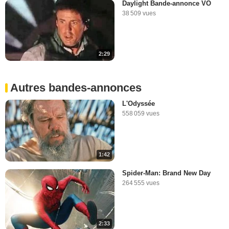
Daylight Bande-annonce VO
38 509 vues
2:29
Autres bandes-annonces
L'Odyssée
558 059 vues
1:42
Spider-Man: Brand New Day
264 555 vues
2:33