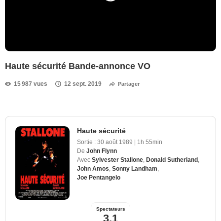
Haute sécurité Bande-annonce VO
15 987 vues
12 sept. 2019
Partager
Haute sécurité
Sortie :
30 août 1989
|
1h 55min
De
John Flynn
Avec
Sylvester Stallone
,
Donald Sutherland
,
John Amos
,
Sonny Landham
,
Joe Pentangelo
Spectateurs
3,1