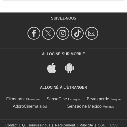
SUIVEZ-NOUS
ALLOCINÉ SUR MOBILE
ALLOCINÉ À L'ÉTRANGER
Filmstarts
SensaCine
Beyazperde
Allemagne
Espagne
Turquie
AdoroCinema
Sensacine México
Brésil
Mexique
Contact
|
Qui sommes-nous
|
Recrutement
|
Publicité
|
CGU
|
CGV
|