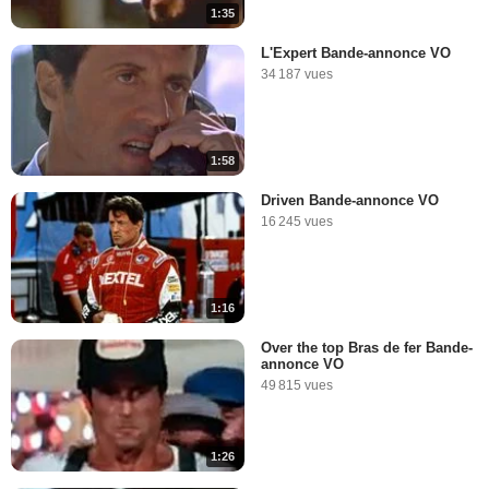
1:35
L'Expert Bande-annonce VO
34 187 vues
1:58
Driven Bande-annonce VO
16 245 vues
1:16
Over the top Bras de fer Bande-
annonce VO
49 815 vues
1:26