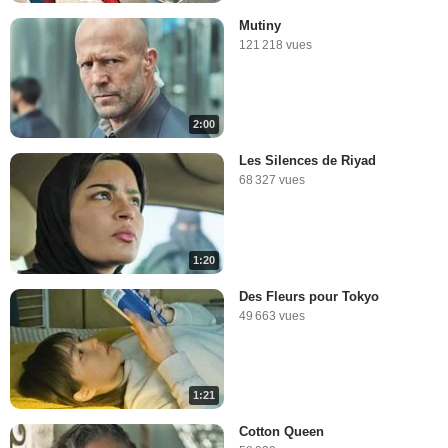
Mutiny
121 218 vues
2:00
Les Silences de Riyad
68 327 vues
1:20
Des Fleurs pour Tokyo
49 663 vues
1:21
Cotton Queen