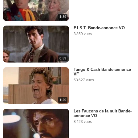
1:39
F.I.S.T. Bande-annonce VO
3 859 vues
0:59
Tango & Cash Bande-annonce
VF
53 627 vues
1:20
Les Faucons de la nuit Bande-
annonce VO
8 423 vues