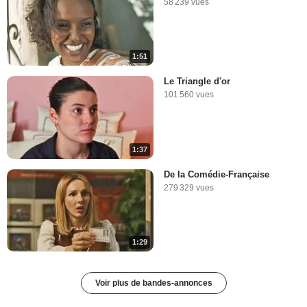
58 239 vues
1:51
Le Triangle d'or
101 560 vues
1:37
De la Comédie-Française
279 329 vues
1:29
Voir plus de bandes-annonces