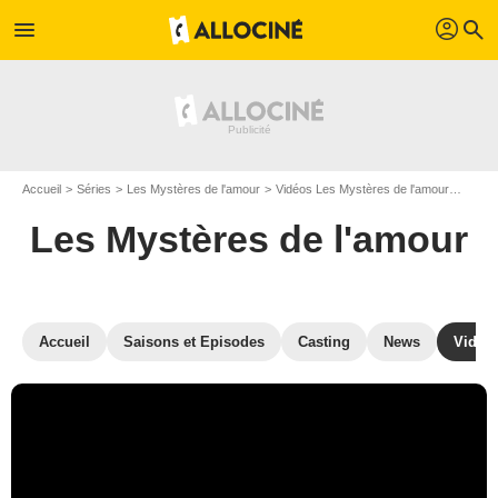
profil
menu
search
Accueil
Séries
Les Mystères de l'amour
Vidéos Les Mystères de l'amour
Trail
Les Mystères de l'amour
Accueil
Saisons et Episodes
Casting
News
Vidéo