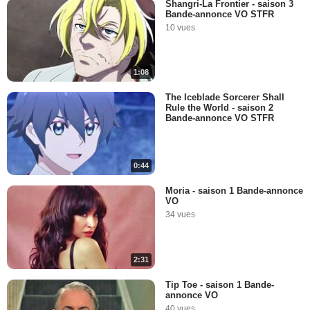
Shangri-La Frontier - saison 3
Bande-annonce VO STFR
10 vues
1:08
The Iceblade Sorcerer Shall
Rule the World - saison 2
Bande-annonce VO STFR
0:44
Moria - saison 1 Bande-annonce
VO
34 vues
2:31
Tip Toe - saison 1 Bande-
annonce VO
40 vues