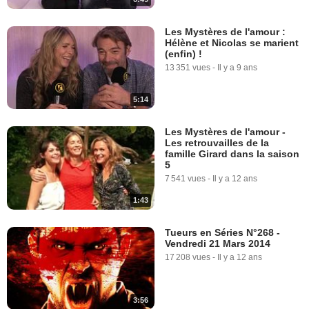
Les Mystères de l'amour :
Hélène et Nicolas se marient
(enfin) !
13 351 vues
-
Il y a 9 ans
5:14
Les Mystères de l'amour -
Les retrouvailles de la
famille Girard dans la saison
5
7 541 vues
-
Il y a 12 ans
1:43
Tueurs en Séries N°268 -
Vendredi 21 Mars 2014
17 208 vues
-
Il y a 12 ans
3:56