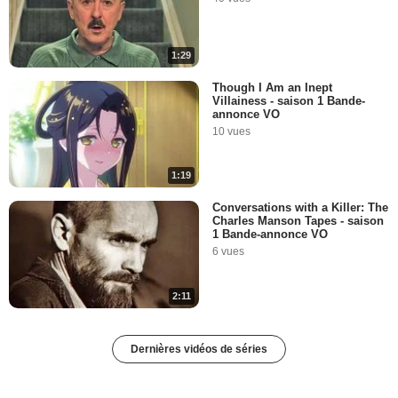
1:29
Though I Am an Inept
Villainess - saison 1 Bande-
annonce VO
10 vues
1:19
Conversations with a Killer: The
Charles Manson Tapes - saison
1 Bande-annonce VO
6 vues
2:11
Dernières vidéos de séries