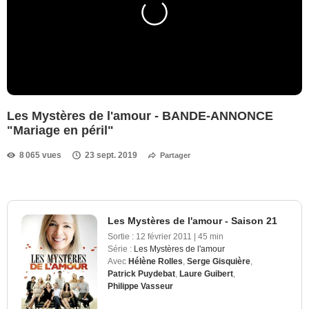
Les Mystères de l'amour - BANDE-ANNONCE
"Mariage en péril"
8 065 vues
23 sept. 2019
Partager
Les Mystères de l'amour - Saison 21
Sortie :
12 février 2011
|
45 min
Série :
Les Mystères de l'amour
Avec
Hélène Rolles
,
Serge Gisquière
,
Patrick Puydebat
,
Laure Guibert
,
Philippe Vasseur