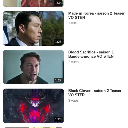
1:38
Made in Korea - saison 2 Teaser
VO STEN
1 vue
1:23
Blood Sacrifice - saison 1
Bande-annonce VO STEN
2 vues
1:27
Black Clover - saison 2 Teaser
VO STFR
3 vues
1:29