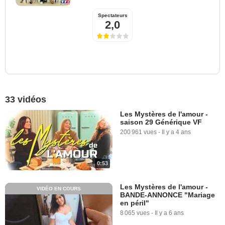
Spectateurs
2,0
33 vidéos
Les Mystères de l'amour -
saison 29 Générique VF
200 961 vues
-
Il y a 4 ans
0:53
Les Mystères de l'amour -
VIDÉO EN COURS
BANDE-ANNONCE "Mariage
en péril"
8 065 vues
-
Il y a 6 ans