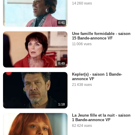
14 260 vues
0:41
Une famille formidable - saison
15 Bande-annonce VF
11 006 vues
0:49
Kepler(s) - saison 1 Bande-
annonce VF
21 438 vues
1:18
La Jeune fille et la nuit - saison
1 Bande-annonce VF
62 424 vues