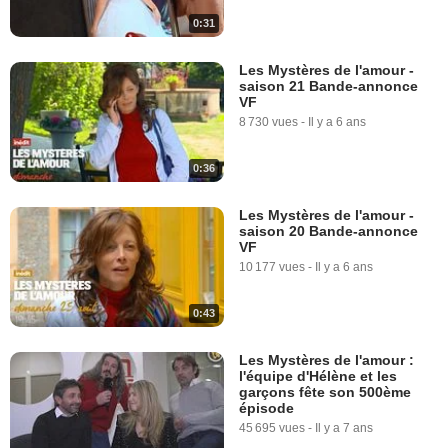
0:31
Les Mystères de l'amour -
saison 21 Bande-annonce
VF
8 730 vues
-
Il y a 6 ans
0:36
Les Mystères de l'amour -
saison 20 Bande-annonce
VF
10 177 vues
-
Il y a 6 ans
0:43
Les Mystères de l'amour :
l'équipe d'Hélène et les
garçons fête son 500ème
épisode
45 695 vues
-
Il y a 7 ans