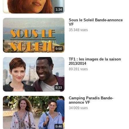
1:34
Sous le Soleil Bande-annonce
VF
35 348 vues
0:56
TF1 : les images de la saison
2013/2014
89 281 vues
6:33
Camping Paradis Bande-
annonce VF
34 009 vues
0:46