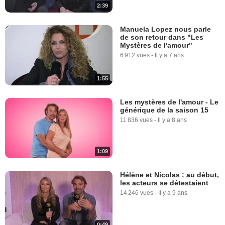
2:39
Manuela Lopez nous parle
de son retour dans "Les
Mystères de l'amour"
6 912 vues
-
Il y a 7 ans
1:55
Les mystères de l'amour - Le
générique de la saison 15
11 836 vues
-
Il y a 8 ans
1:09
Hélène et Nicolas : au début,
les acteurs se détestaient
14 246 vues
-
Il y a 9 ans
0:49