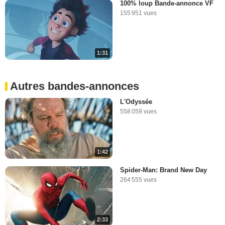
100% loup Bande-annonce VF
155 951 vues
1:31
Autres bandes-annonces
L'Odyssée
558 059 vues
1:42
Spider-Man: Brand New Day
264 555 vues
2:33