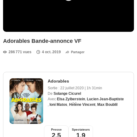
Adorables Bande-annonce VF
286 771 vues
4 oct. 2019
Partager
Adorables
Sortie :
22 juillet 2020
|
1h 31min
De
Solange Cicurel
Avec
Elsa Zylberstein
,
Lucien Jean-Baptiste
,
Ioni Matos
,
Hélène Vincent
,
Max Boublil
Presse
Spectateurs
2,5
1,9