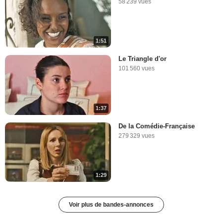
58 239 vues
1:51
Le Triangle d'or
101 560 vues
1:37
De la Comédie-Française
279 329 vues
1:29
Voir plus de bandes-annonces