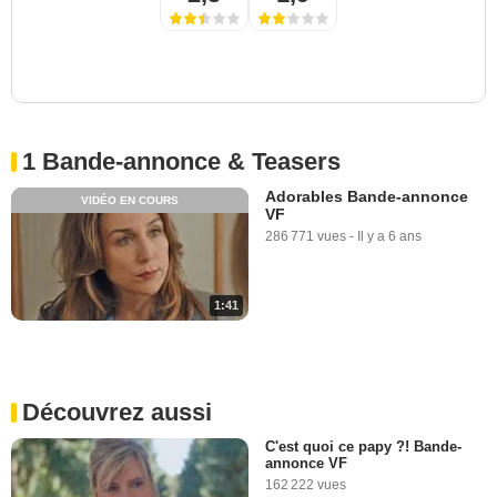
1 Bande-annonce & Teasers
Adorables Bande-annonce
VIDÉO EN COURS
VF
286 771 vues
-
Il y a 6 ans
1:41
Découvrez aussi
C'est quoi ce papy ?! Bande-
annonce VF
162 222 vues