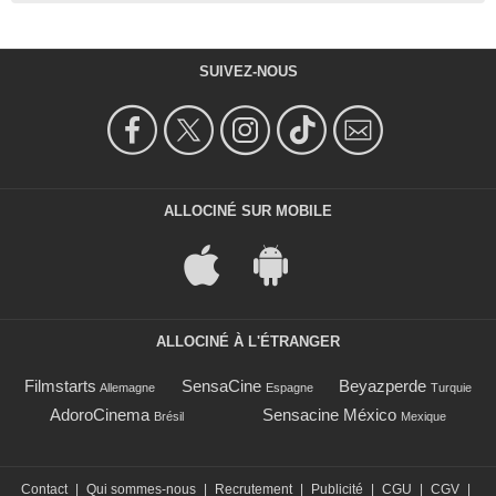
SUIVEZ-NOUS
ALLOCINÉ SUR MOBILE
ALLOCINÉ À L'ÉTRANGER
Filmstarts
SensaCine
Beyazperde
Allemagne
Espagne
Turquie
AdoroCinema
Sensacine México
Brésil
Mexique
Contact
|
Qui sommes-nous
|
Recrutement
|
Publicité
|
CGU
|
CGV
|