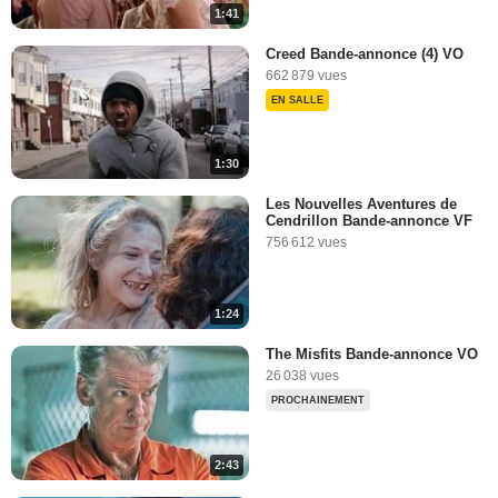
1:41
Creed Bande-annonce (4) VO
662 879 vues
EN SALLE
1:30
Les Nouvelles Aventures de
Cendrillon Bande-annonce VF
756 612 vues
1:24
The Misfits Bande-annonce VO
26 038 vues
PROCHAINEMENT
2:43