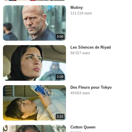
Mutiny
121 218 vues
2:00
Les Silences de Riyad
68 327 vues
1:20
Des Fleurs pour Tokyo
49 663 vues
1:21
Cotton Queen