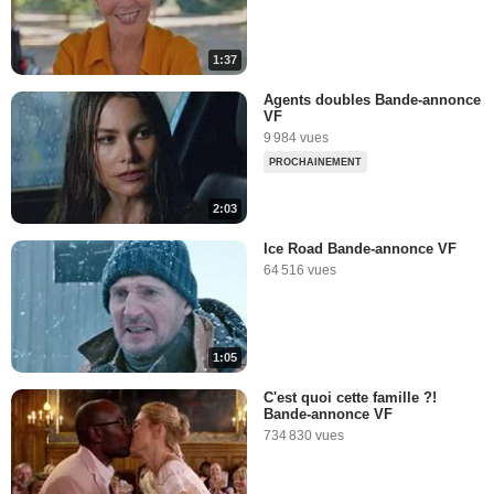
1:37
Agents doubles Bande-annonce
VF
9 984 vues
PROCHAINEMENT
2:03
Ice Road Bande-annonce VF
64 516 vues
1:05
C'est quoi cette famille ?!
Bande-annonce VF
734 830 vues