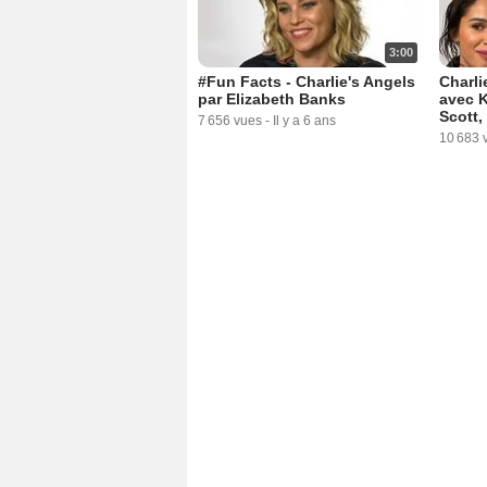
3:00
#Fun Facts - Charlie's Angels
Charli
par Elizabeth Banks
avec K
Scott,
7 656 vues
-
Il y a 6 ans
10 683 