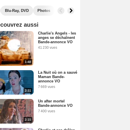
Blu-Ray, DVD
Photos
Musique
Secrets de tournage
B
couvrez aussi
Charlie's Angels - les
anges se déchaînent
Bande-annonce VO
41 230 vues
1:48
La Nuit où on a sauvé
Maman Bande-
annonce VO
7 669 vues
2:31
Un after mortel
Bande-annonce VO
7 400 vues
2:15