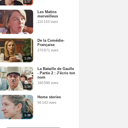
1:37
Les Matins
merveilleux
110 153 vues
De la Comédie-
Française
270 671 vues
1:29
La Bataille de Gaulle
- Partie 2 : J’écris ton
nom
160 590 vues
1:34
Home stories
56 142 vues
1:38