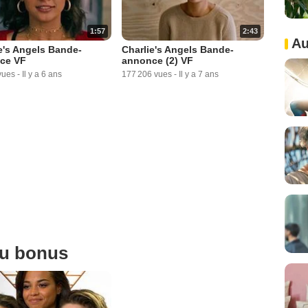
1:57
2:43
Au
e's Angels Bande-
Charlie's Angels Bande-
ce VF
annonce (2) VF
vues
-
Il y a 6 ans
177 206 vues
-
Il y a 7 ans
ou bonus