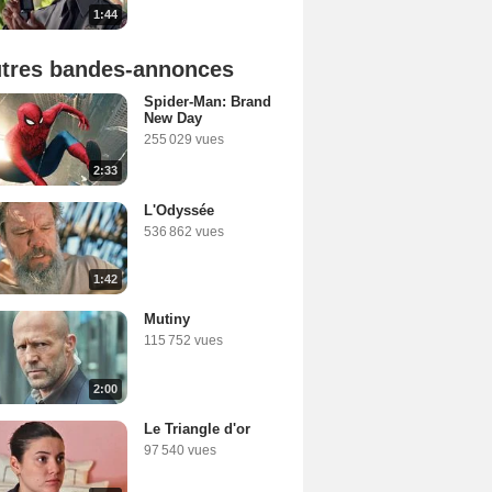
1:44
tres bandes-annonces
Spider-Man: Brand
New Day
255 029 vues
2:33
L'Odyssée
536 862 vues
1:42
Mutiny
115 752 vues
2:00
Le Triangle d'or
97 540 vues