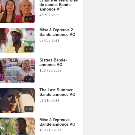
Charlie et ses drôles
de dames Bande-
annonce VF
46 507 vues
2:03
Mise à l'épreuve 2
Bande-annonce VO
67 053 vues
2:06
Sisters Bande-
annonce VO
156 735 vues
2:20
The Last Summer
Bande-annonce VO
31 916 vues
2:09
Mise à l'épreuve
Bande-annonce VO
103 715 vues