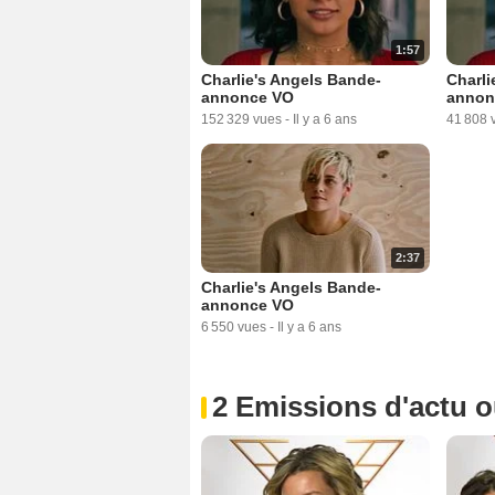
1:57
Charlie's Angels Bande-
Charli
annonce VO
annon
152 329 vues
-
Il y a 6 ans
41 808 
2:37
Charlie's Angels Bande-
annonce VO
6 550 vues
-
Il y a 6 ans
2 Emissions d'actu 