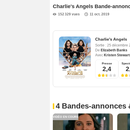
Charlie's Angels Bande-annon
152 329 vues
11 oct. 2019
Charlie's Angels
Sortie :
25 décembre
De
Elizabeth Banks
Avec
Kristen Stewart
Presse
Spect
2,4
2
4 Bandes-annonces 
VIDÉO EN COURS