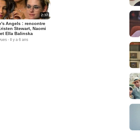
2:37
e's Angels : rencontre
risten Stewart, Naomi
 et Ella Balinska
vues
-
Il y a 6 ans