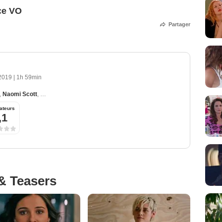
ce VO
Partager
 2019
|
1h 59min
,
Naomi Scott
,
Ella Balinska
,
Elizabeth Banks
,
Djimon Hounsou
ateurs
,1
& Teasers