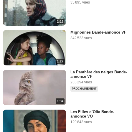
35 895 vues
1:18
Mignonnes Bande-annonce VF
342 523 vues
1:27
La Panthère des neiges Bande-
annonce VF
233 294 vues
PROCHAINEMENT
1:34
Les Filles d’Olfa Bande-
annonce VO
129 843 vues