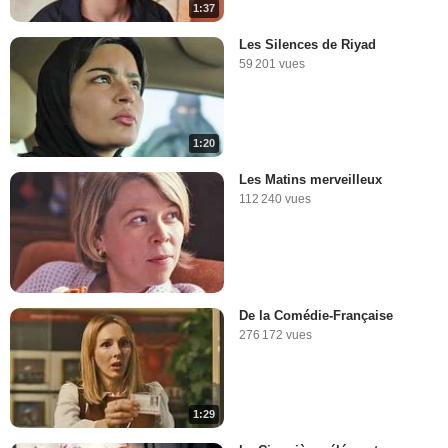
1:37
Les Silences de Riyad
59 201 vues
1:20
Les Matins merveilleux
112 240 vues
De la Comédie-Française
276 172 vues
1:29