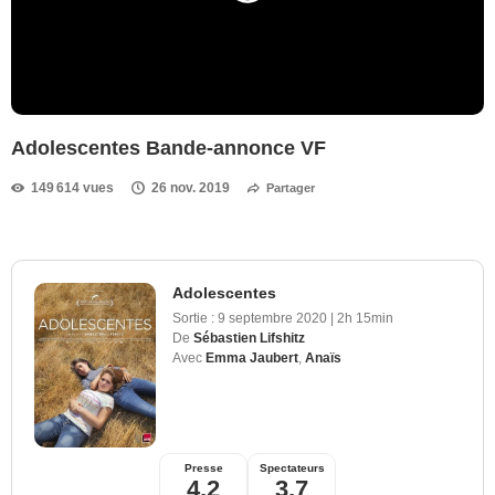
Adolescentes Bande-annonce VF
149 614 vues
26 nov. 2019
Partager
Adolescentes
Sortie :
9 septembre 2020
|
2h 15min
De
Sébastien Lifshitz
Avec
Emma Jaubert
,
Anaïs
Presse
Spectateurs
4,2
3,7