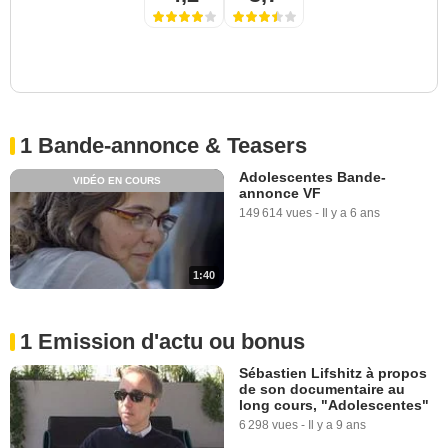
1 Bande-annonce & Teasers
Adolescentes Bande-
VIDÉO EN COURS
annonce VF
149 614 vues
-
Il y a 6 ans
1:40
1 Emission d'actu ou bonus
Sébastien Lifshitz à propos
de son documentaire au
long cours, "Adolescentes"
6 298 vues
-
Il y a 9 ans