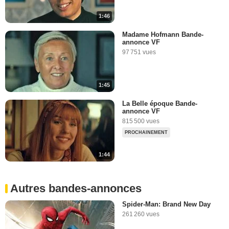
1:46
Madame Hofmann Bande-
annonce VF
97 751 vues
1:45
La Belle époque Bande-
annonce VF
815 500 vues
PROCHAINEMENT
1:44
Autres bandes-annonces
Spider-Man: Brand New Day
261 260 vues