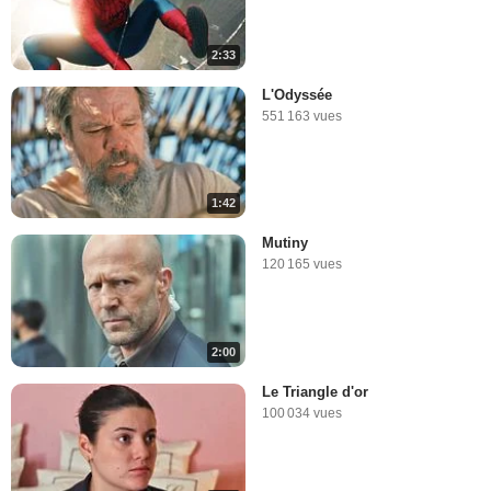
2:33
L'Odyssée
551 163 vues
1:42
Mutiny
120 165 vues
2:00
Le Triangle d'or
100 034 vues