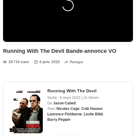
Running With The Devil Bande-annonce VO
28 734 vues
6 janv. 2020
Partager
Running With The Devil
Sortie :
6 mars 2020
|
1h 40min
De
Jason Cabell
Avec
Nicolas Cage
,
Cole Hauser
,
Laurence Fishburne
,
Leslie Bibb
,
Barry Pepper