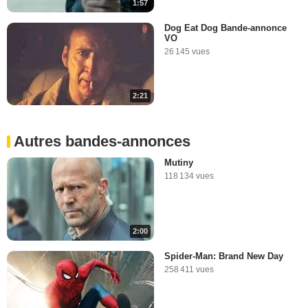
1:57
Dog Eat Dog Bande-annonce
VO
26 145 vues
2:21
Autres bandes-annonces
Mutiny
118 134 vues
2:00
Spider-Man: Brand New Day
258 411 vues