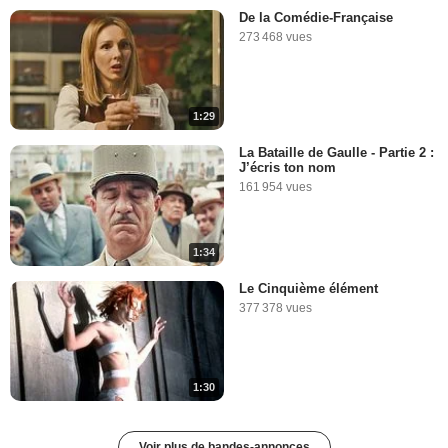
De la Comédie-Française
273 468 vues
1:29
La Bataille de Gaulle - Partie 2 :
J’écris ton nom
161 954 vues
1:34
Le Cinquième élément
377 378 vues
1:30
Voir plus de bandes-annonces