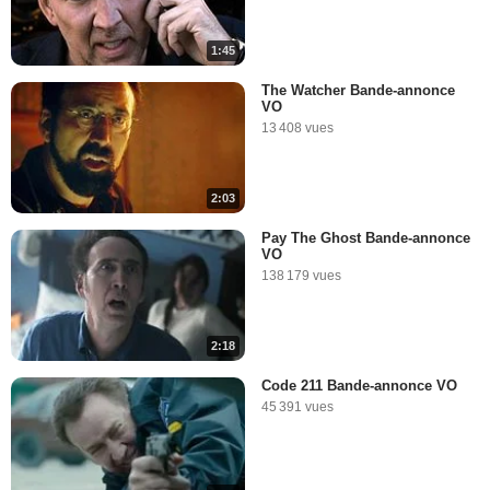
1:45
The Watcher Bande-annonce
VO
13 408 vues
2:03
Pay The Ghost Bande-annonce
VO
138 179 vues
2:18
Code 211 Bande-annonce VO
45 391 vues