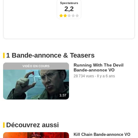
Spectateurs
2,2
1 Bande-annonce & Teasers
Running With The Devil
VIDÉO EN COURS
Bande-annonce VO
28 734 vues
-
Il y a 6 ans
1:37
Découvrez aussi
Kill Chain Bande-annonce VO