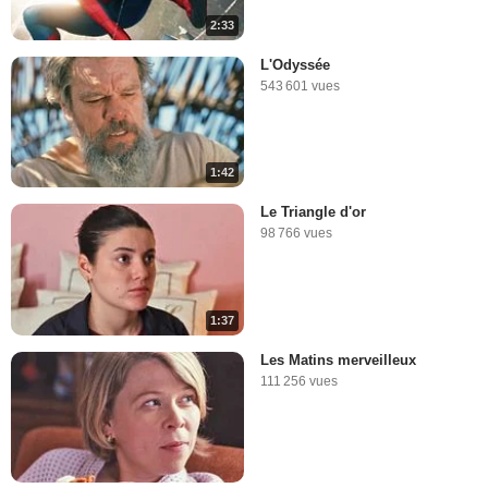
2:33
L'Odyssée
543 601 vues
1:42
Le Triangle d'or
98 766 vues
1:37
Les Matins merveilleux
111 256 vues