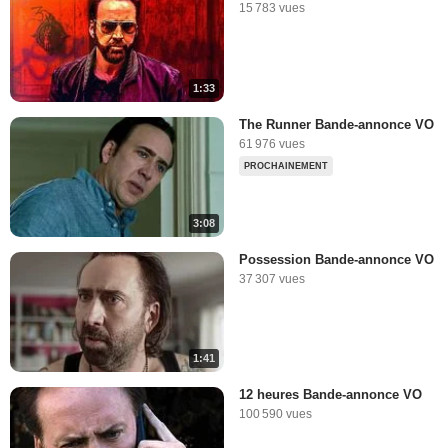
15 783 vues
1:33
The Runner Bande-annonce VO
61 976 vues
PROCHAINEMENT
3:08
Possession Bande-annonce VO
37 307 vues
1:41
12 heures Bande-annonce VO
100 590 vues