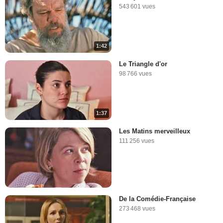
543 601 vues
1:42
Le Triangle d'or
98 766 vues
1:37
Les Matins merveilleux
111 256 vues
De la Comédie-Française
273 468 vues