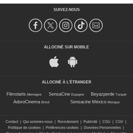
SUIVEZ-NOUS
ALLOCINÉ SUR MOBILE
ALLOCINÉ À L'ÉTRANGER
Filmstarts
SensaCine
Beyazperde
Allemagne
Espagne
Turquie
AdoroCinema
Sensacine México
Brésil
Mexique
Contact
|
Qui sommes-nous
|
Recrutement
|
Publicité
|
CGU
|
CGV
|
Politique de cookies
|
Préférences cookies
|
Données Personnelles
|