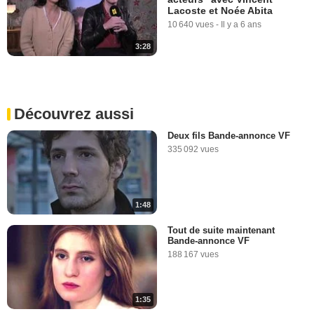
Lacoste et Noée Abita
10 640 vues
-
Il y a 6 ans
3:28
Découvrez aussi
Deux fils Bande-annonce VF
335 092 vues
1:48
Tout de suite maintenant
Bande-annonce VF
188 167 vues
1:35