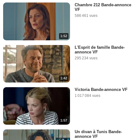
Chambre 212 Bande-annonce
VF
586 461 vues
1:52
L'Esprit de famille Bande-
annonce VF
295 234 vues
1:42
Victoria Bande-annonce VF
1 017 084 vues
1:57
Un divan à Tunis Bande-
annonce VF