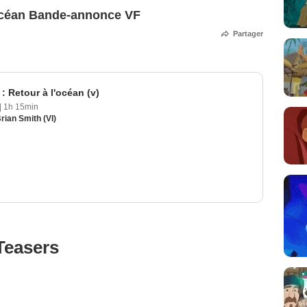
l'océan Bande-annonce VF
Partager
 : Retour à l'océan (v)
|
1h 15min
rian Smith (VI)
Teasers