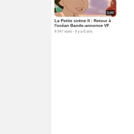
1:00
La Petite sirène II : Retour à
l'océan Bande-annonce VF
9 347 vues
-
Il y a 6 ans