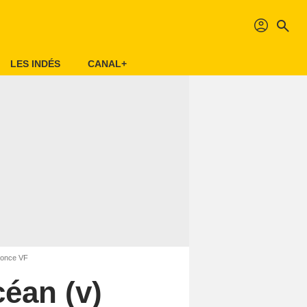
profil
search
LES INDÉS
CANAL+
nnonce VF
céan (v)