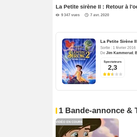
La Petite sirène II : Retour à 
9 347 vues
7 avr. 2020
La Petite Sirène II
Sortie :
1 février 2016
De
Jim Kammerud
,
B
Spectateurs
2,3
1 Bande-annonce & 
VIDÉO EN COURS