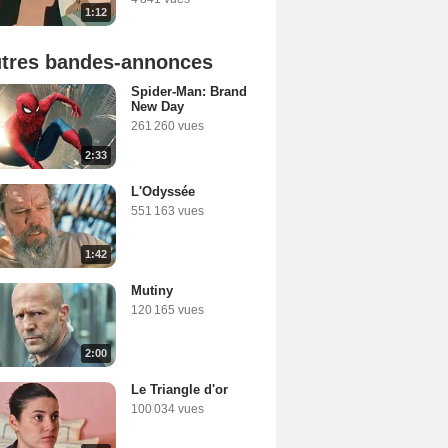
1:12
tres bandes-annonces
Spider-Man: Brand
New Day
261 260 vues
2:33
L'Odyssée
551 163 vues
1:42
Mutiny
120 165 vues
2:00
Le Triangle d'or
100 034 vues