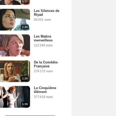
1:37
Les Silences de
Riyad
59 201 vues
1:20
Les Matins
merveilleux
112 240 vues
De la Comédie-
Française
276 172 vues
1:29
Le Cinquième
élément
377 616 vues
1:30