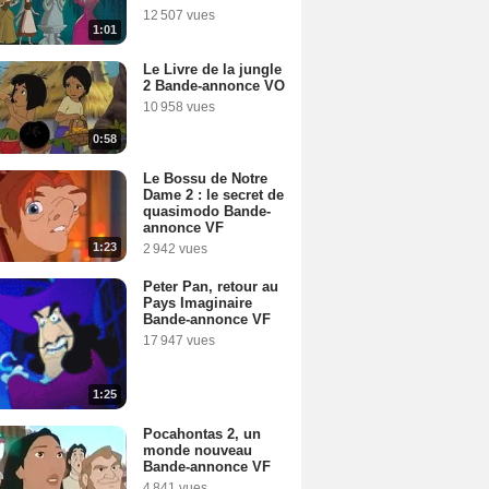
12 507 vues
1:01
Le Livre de la jungle
2 Bande-annonce VO
10 958 vues
0:58
Le Bossu de Notre
Dame 2 : le secret de
quasimodo Bande-
annonce VF
1:23
2 942 vues
Peter Pan, retour au
Pays Imaginaire
Bande-annonce VF
17 947 vues
1:25
Pocahontas 2, un
monde nouveau
Bande-annonce VF
4 841 vues