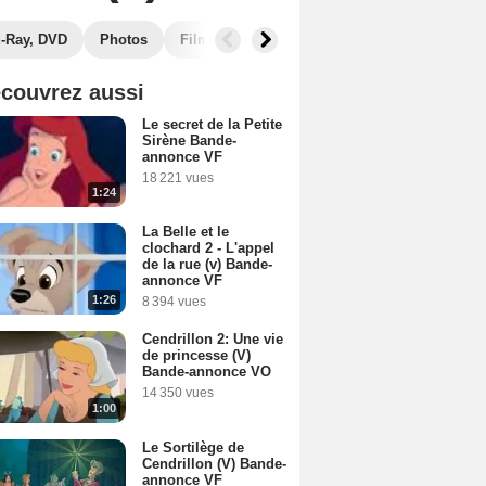
u-Ray, DVD
Photos
Films similaires
couvrez aussi
Le secret de la Petite
Sirène Bande-
annonce VF
18 221 vues
1:24
La Belle et le
clochard 2 - L'appel
de la rue (v) Bande-
annonce VF
1:26
8 394 vues
Cendrillon 2: Une vie
de princesse (V)
Bande-annonce VO
14 350 vues
1:00
Le Sortilège de
Cendrillon (V) Bande-
annonce VF