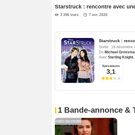
Starstruck : rencontre avec u
3 396 vues
7 avr. 2020
Starstruck : renc
Sortie :
18 décembre 
De
Michael Grossma
Avec
Sterling Knight
,
Spectateurs
3,1
1 Bande-annonce & 
VIDÉO EN COURS