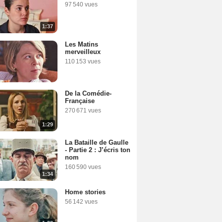
97 540 vues
1:37
Les Matins
merveilleux
110 153 vues
De la Comédie-
Française
270 671 vues
1:29
La Bataille de Gaulle
- Partie 2 : J’écris ton
nom
160 590 vues
1:34
Home stories
56 142 vues