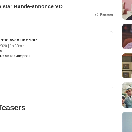
ne star Bande-annonce VO
Partager
ontre avec une star
2020
|
1h 30min
n
Danielle Campbell
,
Maggie Castle
,
Brandon Mychal Smith
,
Chelsea Kane
Teasers