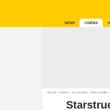
NEWS
CINÉMA
S
Accueil
Cinéma
Tous les films
Films Famille
Starstru