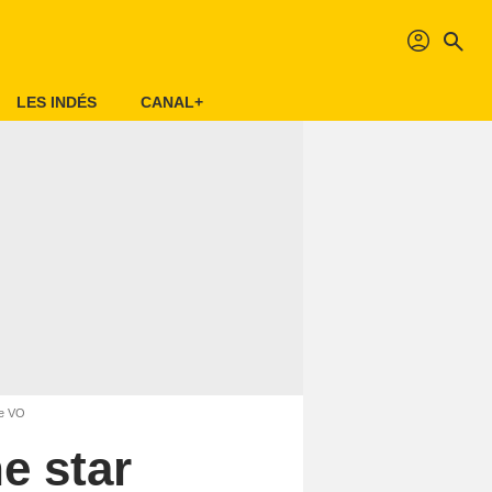
profil
search
LES INDÉS
CANAL+
ce VO
e star