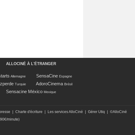
ALLOCINÉ À L'ÉTRANGER
tarts
SensaCine
Allemagne
Espagne
zperde
AdoroCinema
Turquie
Brésil
Sensacine México
Mexique
presse
|
Charte d'écriture
|
Les services AlloCiné
|
Gérer Utiq
|
©AlloCiné
,90€/minute)