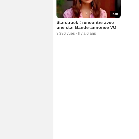
1:38
Starstruck : rencontre avec
une star Bande-annonce VO
3 396 vues
-
Il y a 6 ans