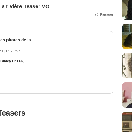
 la rivière Teaser VO
Partager
es pirates de la
23
|
1h 21min
,
Buddy Ebsen
,
Fess Parker
,
Clem Bevans
,
Jeff York
Teasers