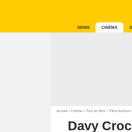
NEWS
CINÉMA
S
Accueil
Cinéma
Tous les films
Films Aventure
Davy Crocke