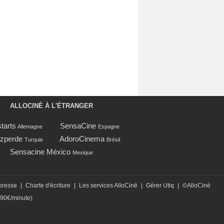
ALLOCINÉ À L'ÉTRANGER
tarts
SensaCine
Allemagne
Espagne
zperde
AdoroCinema
Turquie
Brésil
Sensacine México
Mexique
presse
|
Charte d'écriture
|
Les services AlloCiné
|
Gérer Utiq
|
©AlloCiné
,90€/minute)