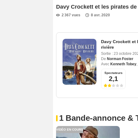
Davy Crockett et les pirates de
2 367 vues
8 avr. 2020
Davy Crockett et l
rivière
Sortie :
23 octobre 20
De
Norman Foster
Avec
Kenneth Tobey
Spectateurs
2,1
1 Bande-annonce & 
VIDÉO EN COURS