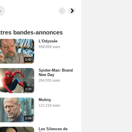
s
tres bandes-annonces
L'Odyssée
558 059 vues
1:42
Spider-Man: Brand
New Day
264 555 vues
2:33
Mutiny
121 218 vues
2:00
Les Silences de