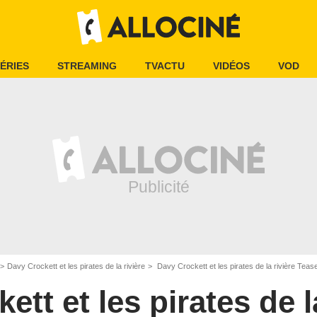
ÉRIES
STREAMING
TVACTU
VIDÉOS
VOD
Davy Crockett et les pirates de la rivière
Davy Crockett et les pirates de la rivière Tea
tt et les pirates de l