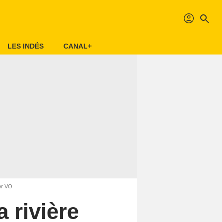
profil
search
LES INDÉS
CANAL+
ser VO
a rivière