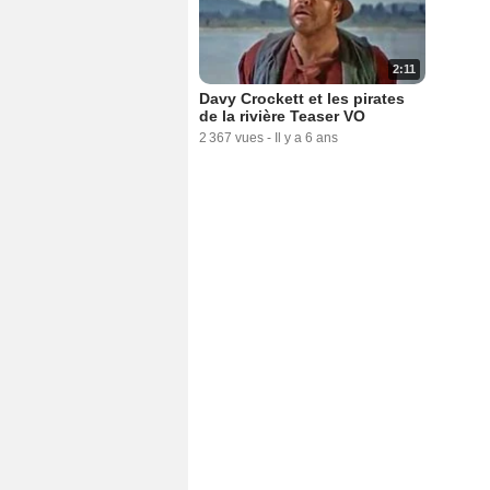
2:11
Davy Crockett et les pirates
de la rivière Teaser VO
2 367 vues
-
Il y a 6 ans