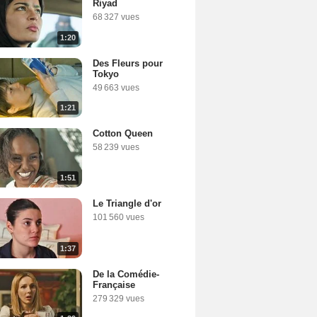
Riyad
68 327 vues
1:20
Des Fleurs pour
Tokyo
49 663 vues
1:21
Cotton Queen
58 239 vues
1:51
Le Triangle d'or
101 560 vues
1:37
De la Comédie-
Française
279 329 vues