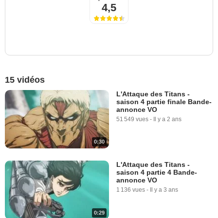
4,5
15 vidéos
L'Attaque des Titans -
saison 4 partie finale Bande-
annonce VO
51 549 vues
-
Il y a 2 ans
0:30
L'Attaque des Titans -
saison 4 partie 4 Bande-
annonce VO
1 136 vues
-
Il y a 3 ans
0:29