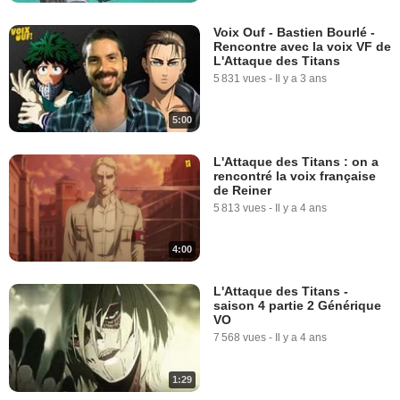
Voix Ouf - Bastien Bourlé -
Rencontre avec la voix VF de
L'Attaque des Titans
5 831 vues
-
Il y a 3 ans
5:00
L'Attaque des Titans : on a
rencontré la voix française
de Reiner
5 813 vues
-
Il y a 4 ans
4:00
L'Attaque des Titans -
saison 4 partie 2 Générique
VO
7 568 vues
-
Il y a 4 ans
1:29