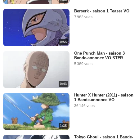
Berserk - saison 1 Teaser VO
7 983 vues
0:55
One Punch Man - saison 3
Bande-annonce VO STFR
5 389 vues
0:43
Hunter X Hunter (2011) - saison
1 Bande-annonce VO
36 146 vues
1:35
Tokyo Ghoul - saison 1 Bande-