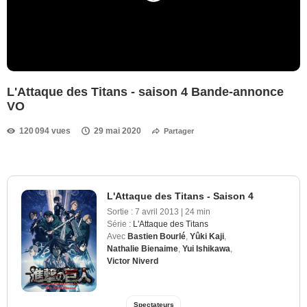
L'Attaque des Titans - saison 4 Bande-annonce
VO
120 094 vues
29 mai 2020
Partager
L'Attaque des Titans - Saison 4
Sortie :
7 avril 2013
|
24 min
Série :
L'Attaque des Titans
Avec
Bastien Bourlé
,
Yûki Kaji
,
Nathalie Bienaime
,
Yui Ishikawa
,
Victor Niverd
Spectateurs