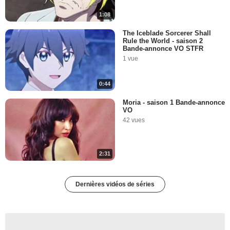
1:08
The Iceblade Sorcerer Shall
Rule the World - saison 2
Bande-annonce VO STFR
1 vue
0:44
Moria - saison 1 Bande-annonce
VO
42 vues
2:31
Dernières vidéos de séries