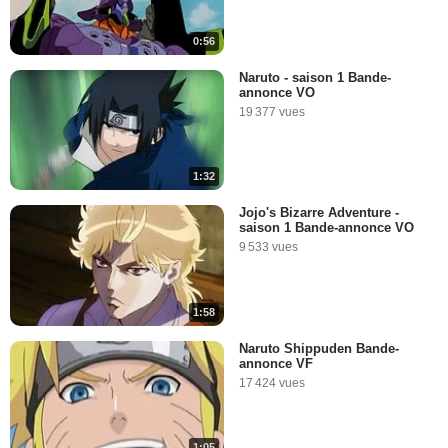
0:56
Naruto - saison 1 Bande-
annonce VO
19 377 vues
1:32
Jojo's Bizarre Adventure -
saison 1 Bande-annonce VO
9 533 vues
1:58
Naruto Shippuden Bande-
annonce VF
17 424 vues
1:05