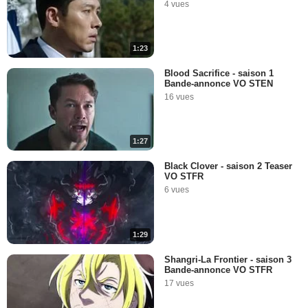
4 vues
1:23
Blood Sacrifice - saison 1
Bande-annonce VO STEN
16 vues
1:27
Black Clover - saison 2 Teaser
VO STFR
6 vues
1:29
Shangri-La Frontier - saison 3
Bande-annonce VO STFR
17 vues