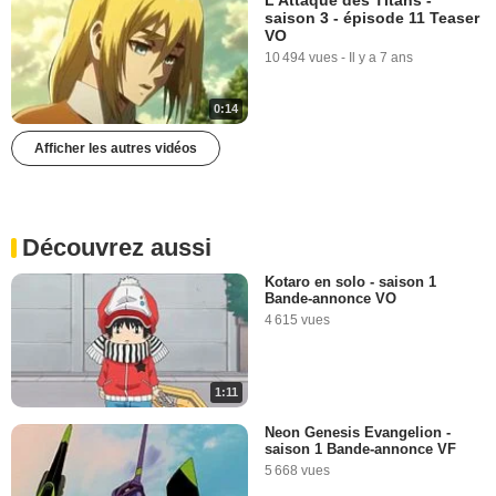
saison 3 - épisode 11 Teaser
VO
10 494 vues
-
Il y a 7 ans
0:14
Afficher les autres vidéos
Découvrez aussi
Kotaro en solo - saison 1
Bande-annonce VO
4 615 vues
1:11
Neon Genesis Evangelion -
saison 1 Bande-annonce VF
5 668 vues