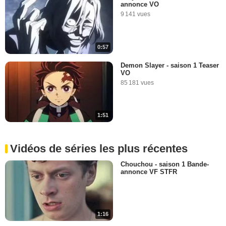
annonce VO
9 141 vues
0:57
Demon Slayer - saison 1 Teaser
VO
85 181 vues
1:51
Vidéos de séries les plus récentes
Chouchou - saison 1 Bande-
annonce VF STFR
1:16