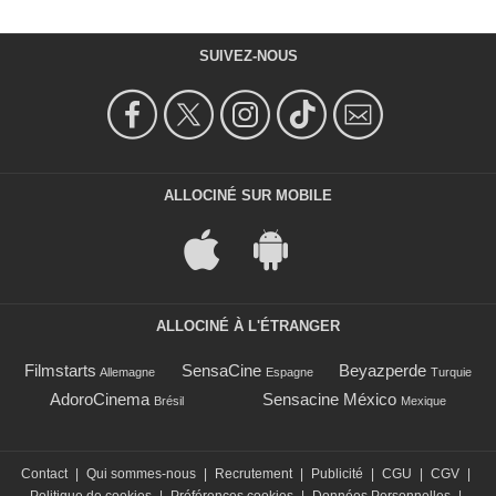
SUIVEZ-NOUS
ALLOCINÉ SUR MOBILE
ALLOCINÉ À L'ÉTRANGER
Filmstarts
SensaCine
Beyazperde
Allemagne
Espagne
Turquie
AdoroCinema
Sensacine México
Brésil
Mexique
Contact
|
Qui sommes-nous
|
Recrutement
|
Publicité
|
CGU
|
CGV
|
Politique de cookies
|
Préférences cookies
|
Données Personnelles
|