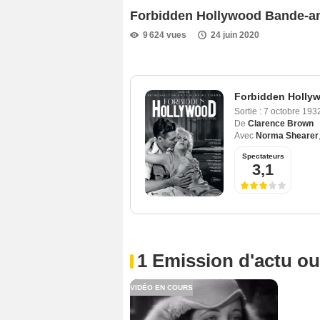
Forbidden Hollywood Bande-
9 624 vues
24 juin 2020
Forbidden Hollyw
Sortie :
7 octobre 193
De
Clarence Brown
Avec
Norma Shearer
Spectateurs
3,1
1 Emission d'actu o
VIDÉO EN COURS