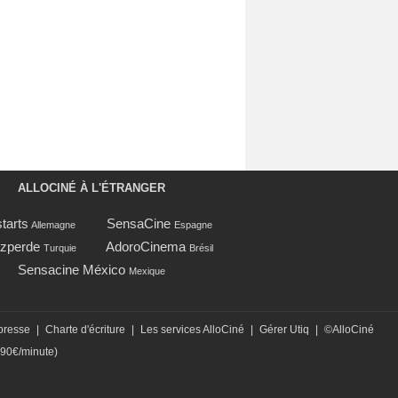
ALLOCINÉ À L'ÉTRANGER
tarts
SensaCine
Allemagne
Espagne
zperde
AdoroCinema
Turquie
Brésil
Sensacine México
Mexique
presse
|
Charte d'écriture
|
Les services AlloCiné
|
Gérer Utiq
|
©AlloCiné
,90€/minute)