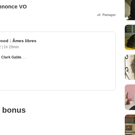
annonce VO
Partager
ood : Âmes libres
2
|
1h 29min
,
Clark Gable
,
Lionel Barrymore
,
Leslie Howard
,
James Gleason
u bonus