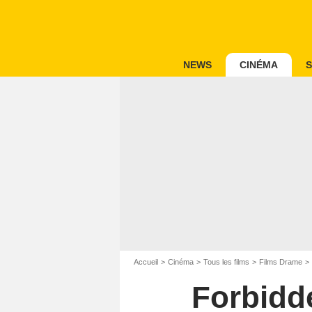
NEWS
CINÉMA
S
Accueil
Cinéma
Tous les films
Films Drame
Forbidd