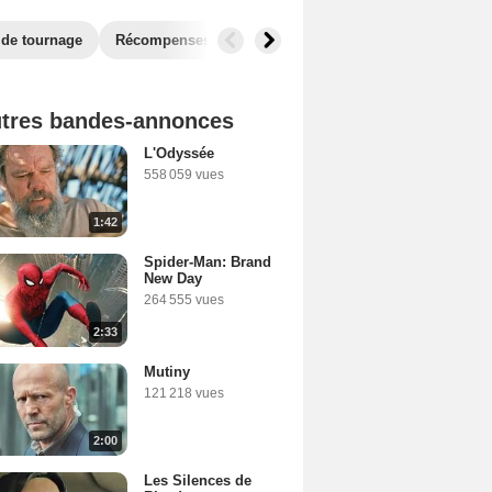
 de tournage
Récompenses
Films similaires
tres bandes-annonces
L'Odyssée
558 059 vues
1:42
Spider-Man: Brand
New Day
264 555 vues
2:33
Mutiny
121 218 vues
2:00
Les Silences de