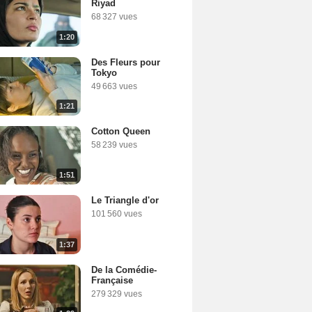
Riyad
68 327 vues
1:20
Des Fleurs pour
Tokyo
49 663 vues
1:21
Cotton Queen
58 239 vues
1:51
Le Triangle d'or
101 560 vues
1:37
De la Comédie-
Française
279 329 vues