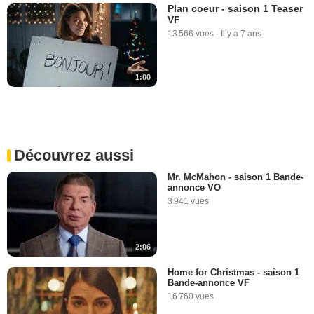
Plan coeur - saison 1 Teaser
VF
13 566 vues
-
Il y a 7 ans
1:00
Découvrez aussi
Mr. McMahon - saison 1 Bande-
annonce VO
3 941 vues
2:06
Home for Christmas - saison 1
Bande-annonce VF
16 760 vues