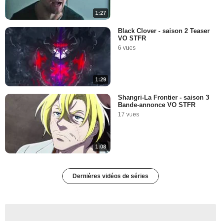
1:27
Black Clover - saison 2 Teaser
VO STFR
6 vues
1:29
Shangri-La Frontier - saison 3
Bande-annonce VO STFR
17 vues
1:08
Dernières vidéos de séries