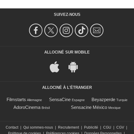
SUIVEZ-NOUS
ALLOCINÉ SUR MOBILE
ALLOCINÉ À L'ÉTRANGER
Filmstarts
SensaCine
Beyazperde
Allemagne
Espagne
Turquie
AdoroCinema
Sensacine México
Brésil
Mexique
Contact
|
Qui sommes-nous
|
Recrutement
|
Publicité
|
CGU
|
CGV
|
Politique de cookies
|
Préférences cookies
|
Données Personnelles
|