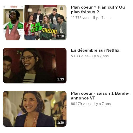
Plan coeur ? Plan cul ? Ou
plan foireux ?
11 778 vues
-
Il y a 7 ans
2:18
En décembre sur Netflix
5 133 vues
-
Il y a 7 ans
1:33
Plan coeur - saison 1 Bande-
annonce VF
80 179 vues
-
Il y a 7 ans
1:30