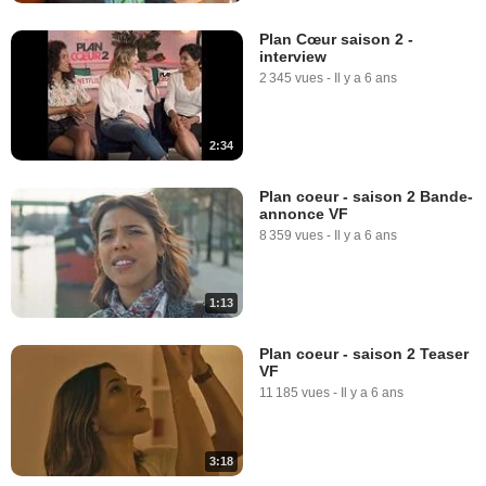
Plan Cœur saison 2 -
interview
2 345 vues
-
Il y a 6 ans
2:34
Plan coeur - saison 2 Bande-
annonce VF
8 359 vues
-
Il y a 6 ans
1:13
Plan coeur - saison 2 Teaser
VF
11 185 vues
-
Il y a 6 ans
3:18