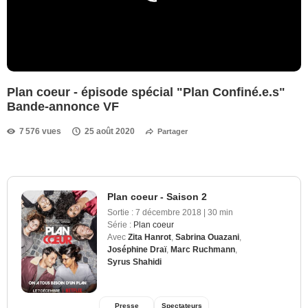
Plan coeur - épisode spécial "Plan Confiné.e.s"
Bande-annonce VF
7 576 vues
25 août 2020
Partager
Plan coeur - Saison 2
Sortie :
7 décembre 2018
|
30 min
Série :
Plan coeur
Avec
Zita Hanrot
,
Sabrina Ouazani
,
Joséphine Draï
,
Marc Ruchmann
,
Syrus Shahidi
Presse
Spectateurs