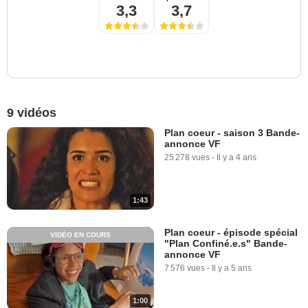
3,3
3,7
9 vidéos
Plan coeur - saison 3 Bande-
annonce VF
25 278 vues
-
Il y a 4 ans
1:43
Plan coeur - épisode spécial
VIDÉO EN COURS
"Plan Confiné.e.s" Bande-
annonce VF
7 576 vues
-
Il y a 5 ans
1:00