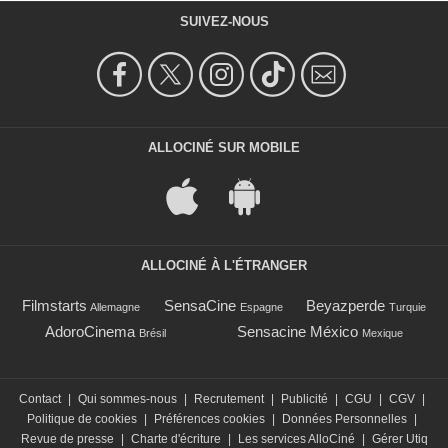
SUIVEZ-NOUS
ALLOCINÉ SUR MOBILE
ALLOCINÉ À L'ÉTRANGER
Filmstarts
SensaCine
Beyazperde
Allemagne
Espagne
Turquie
AdoroCinema
Sensacine México
Brésil
Mexique
Contact
|
Qui sommes-nous
|
Recrutement
|
Publicité
|
CGU
|
CGV
|
Politique de cookies
|
Préférences cookies
|
Données Personnelles
|
Revue de presse
|
Charte d'écriture
|
Les services AlloCiné
|
Gérer Utiq