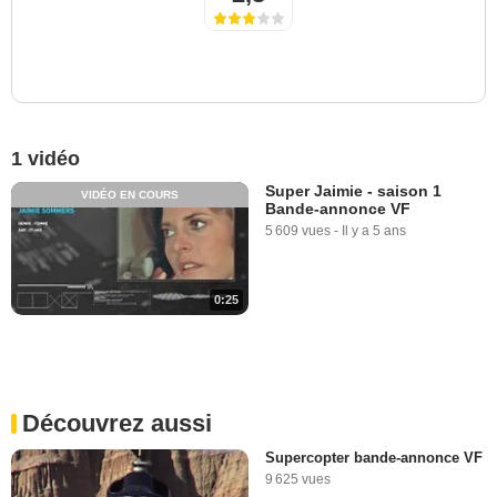
1 vidéo
Super Jaimie - saison 1
VIDÉO EN COURS
Bande-annonce VF
5 609 vues
-
Il y a 5 ans
0:25
Découvrez aussi
Supercopter bande-annonce VF
9 625 vues