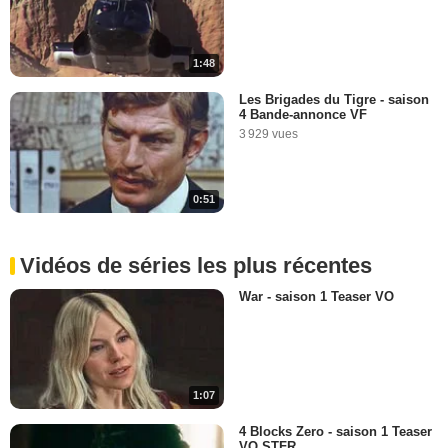
1:48
Les Brigades du Tigre - saison
4 Bande-annonce VF
3 929 vues
0:51
Vidéos de séries les plus récentes
War - saison 1 Teaser VO
1:07
4 Blocks Zero - saison 1 Teaser
VO STFR