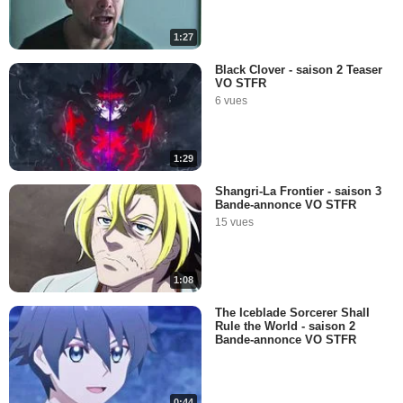
1:27
Black Clover - saison 2 Teaser
VO STFR
6 vues
1:29
Shangri-La Frontier - saison 3
Bande-annonce VO STFR
15 vues
1:08
The Iceblade Sorcerer Shall
Rule the World - saison 2
Bande-annonce VO STFR
0:44