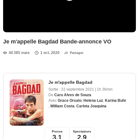
Je m'appelle Bagdad Bande-annonce VO
40 385 vues
1 oct. 2020
Partager
Je m'appelle Bagdad
Sortie :
22 septembre 2021
|
1h 36min
De
Caru Alves de Souza
Avec
Grace Orsato
,
Helena Luz
,
Karina Buhr
,
William Costa
,
Carlota Joaquina
Presse
Spectateurs
3,1
2,9