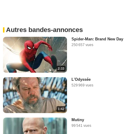
Autres bandes-annonces
Spider-Man: Brand New Day
250 657 vues
2:33
L'Odyssée
529 969 vues
1:42
Mutiny
99 541 vues