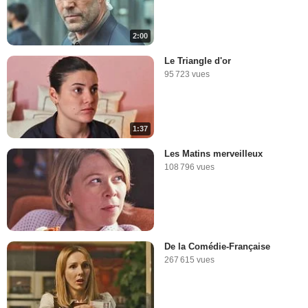
2:00
Le Triangle d'or
95 723 vues
1:37
Les Matins merveilleux
108 796 vues
De la Comédie-Française
267 615 vues