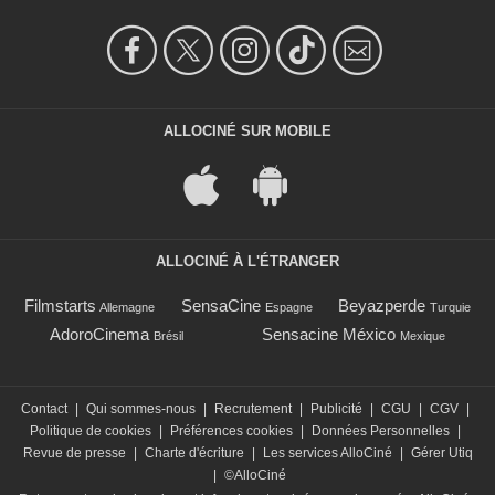
ALLOCINÉ SUR MOBILE
ALLOCINÉ À L'ÉTRANGER
Filmstarts
SensaCine
Beyazperde
Allemagne
Espagne
Turquie
AdoroCinema
Sensacine México
Brésil
Mexique
Contact
|
Qui sommes-nous
|
Recrutement
|
Publicité
|
CGU
|
CGV
|
Politique de cookies
|
Préférences cookies
|
Données Personnelles
|
Revue de presse
|
Charte d'écriture
|
Les services AlloCiné
|
Gérer Utiq
|
©AlloCiné