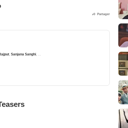
O
Partager
Rajput
,
Sanjana Sanghi
,
Sahil Vaid
Teasers