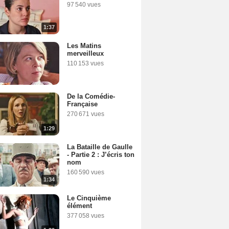
97 540 vues
1:37
Les Matins
merveilleux
110 153 vues
De la Comédie-
Française
270 671 vues
1:29
La Bataille de Gaulle
- Partie 2 : J’écris ton
nom
160 590 vues
1:34
Le Cinquième
élément
377 058 vues