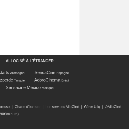
ALLOCINÉ À L'ÉTRANGER
tarts
SensaCine
Allemagne
Espagne
zperde
AdoroCinema
Turquie
Brésil
Sensacine México
Mexique
presse
|
Charte d'écriture
|
Les services AlloCiné
|
Gérer Utiq
|
©AlloCiné
,90€/minute)