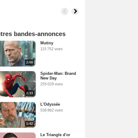
tres bandes-annonces
Mutiny
115 752 vues
2:00
Spider-Man: Brand
New Day
255 029 vues
2:33
L'Odyssée
536 862 vues
1:42
Le Triangle d'or