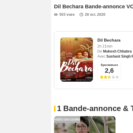
Dil Bechara Bande-annonce V
503 vues
26 oct. 2020
Dil Bechara
2h 21min
De
Mukesh Chhabra
Avec
Sushant Singh 
Spectateurs
2,6
1 Bande-annonce & 
VIDÉO EN COURS