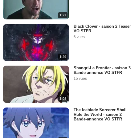
1:27
Black Clover - saison 2 Teaser
VO STFR
6 vues
1:29
Shangri-La Frontier - saison 3
Bande-annonce VO STFR
15 vues
1:08
The Iceblade Sorcerer Shall
Rule the World - saison 2
Bande-annonce VO STFR