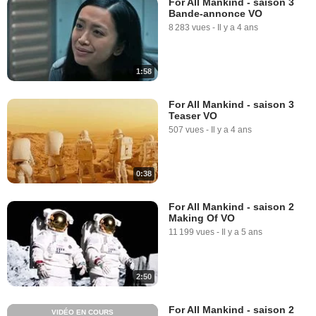
For All Mankind - saison 3
Bande-annonce VO
8 283 vues
-
Il y a 4 ans
1:58
For All Mankind - saison 3
Teaser VO
507 vues
-
Il y a 4 ans
0:38
For All Mankind - saison 2
Making Of VO
11 199 vues
-
Il y a 5 ans
2:50
For All Mankind - saison 2
VIDÉO EN COURS