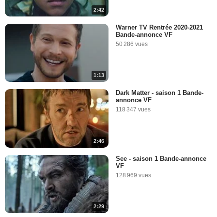
2:42
Warner TV Rentrée 2020-2021
Bande-annonce VF
50 286 vues
1:13
Dark Matter - saison 1 Bande-
annonce VF
118 347 vues
2:46
See - saison 1 Bande-annonce
VF
128 969 vues
2:29