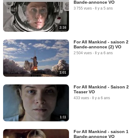
Bande-annonce VO
3 755 vues
-
Il y a 5 ans
2:16
For All Mankind - saison 2
Bande-annonce (2) VO
2 504 vues
-
Il y a 6 ans
1:01
For All Mankind - Saison 2
Teaser VO
433 vues
-
Il y a 6 ans
1:11
For All Mankind - saison 1
Bande-annonce VO