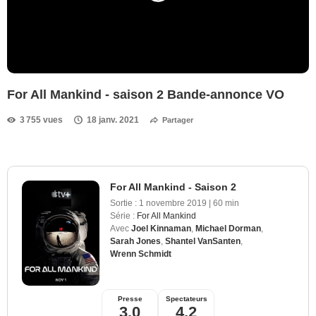
For All Mankind - saison 2 Bande-annonce VO
3 755 vues
18 janv. 2021
Partager
For All Mankind - Saison 2
Sortie :
1 novembre 2019
|
60 min
Série :
For All Mankind
Avec
Joel Kinnaman
,
Michael Dorman
,
Sarah Jones
,
Shantel VanSanten
,
Wrenn Schmidt
Presse
Spectateurs
3,0
4,2