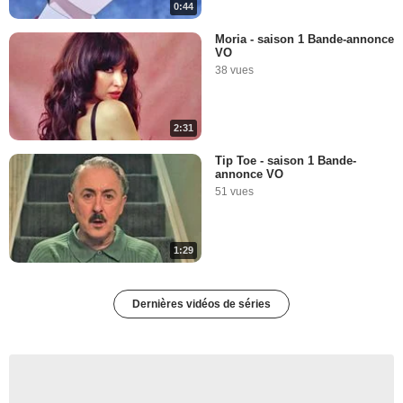
0:44
Moria - saison 1 Bande-annonce
VO
38 vues
2:31
Tip Toe - saison 1 Bande-
annonce VO
51 vues
1:29
Dernières vidéos de séries