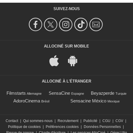
SUIVEZ-NOUS
ALLOCINÉ SUR MOBILE
ALLOCINÉ À L'ÉTRANGER
Filmstarts
SensaCine
Beyazperde
Allemagne
Espagne
Turquie
AdoroCinema
Sensacine México
Brésil
Mexique
Contact
|
Qui sommes-nous
|
Recrutement
|
Publicité
|
CGU
|
CGV
|
Politique de cookies
|
Préférences cookies
|
Données Personnelles
|
Revue de presse
|
Charte d'écriture
|
Les services AlloCiné
|
Gérer Utiq