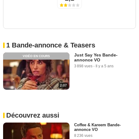
1 Bande-annonce & Teasers
Just Say Yes Bande-
VIDÉO EN COURS
annonce VO
3 898 vues
-
Il y a 5 ans
2:07
Découvrez aussi
Coffee & Kareem Bande-
annonce VO
8 236 vues