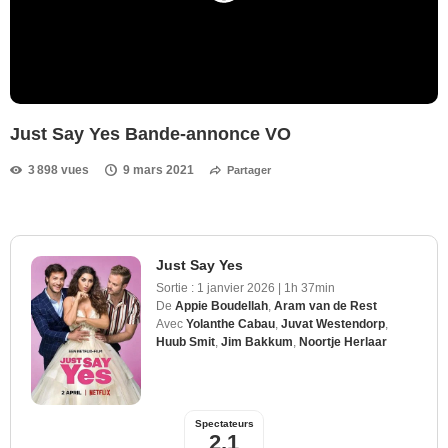
Just Say Yes Bande-annonce VO
3 898 vues
9 mars 2021
Partager
Just Say Yes
Sortie :
1 janvier 2026
|
1h 37min
De
Appie Boudellah
,
Aram van de Rest
Avec
Yolanthe Cabau
,
Juvat Westendorp
,
Huub Smit
,
Jim Bakkum
,
Noortje Herlaar
Spectateurs
2,1