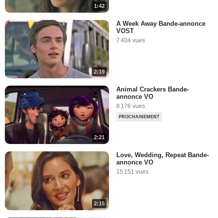
1:42
A Week Away Bande-annonce
VOST
7 404 vues
2:19
Animal Crackers Bande-
annonce VO
8 176 vues
PROCHAINEMENT
2:21
Love, Wedding, Repeat Bande-
annonce VO
15 151 vues
2:15