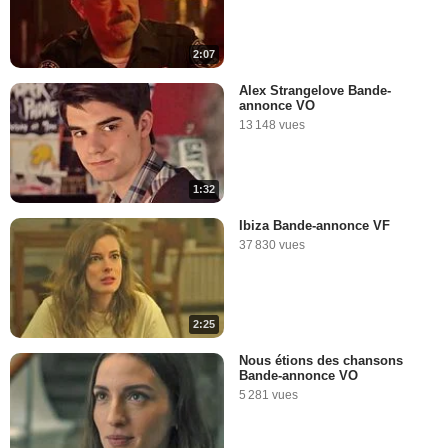
2:07
Alex Strangelove Bande-
annonce VO
13 148 vues
1:32
Ibiza Bande-annonce VF
37 830 vues
2:25
Nous étions des chansons
Bande-annonce VO
5 281 vues