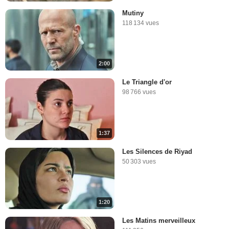
Mutiny
118 134 vues
2:00
Le Triangle d'or
98 766 vues
1:37
Les Silences de Riyad
50 303 vues
1:20
Les Matins merveilleux