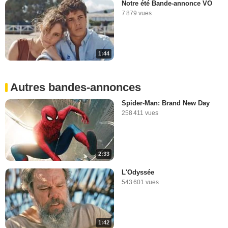
Notre été Bande-annonce VO
7 879 vues
1:44
Autres bandes-annonces
Spider-Man: Brand New Day
258 411 vues
2:33
L'Odyssée
543 601 vues
1:42