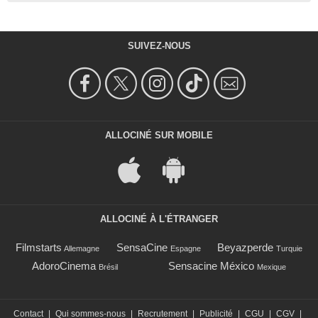
SUIVEZ-NOUS
ALLOCINÉ SUR MOBILE
ALLOCINÉ À L'ÉTRANGER
Filmstarts
SensaCine
Beyazperde
Allemagne
Espagne
Turquie
AdoroCinema
Sensacine México
Brésil
Mexique
Contact
|
Qui sommes-nous
|
Recrutement
|
Publicité
|
CGU
|
CGV
|