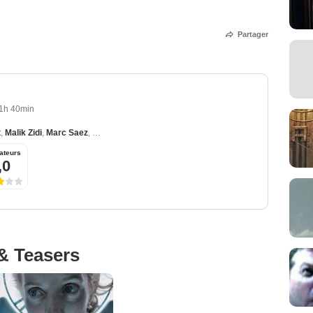
Partager
1h 40min
t
,
Malik Zidi
,
Marc Saez
,
Laura Boujenah
,
Cathy Cerda
ateurs
,0
& Teasers