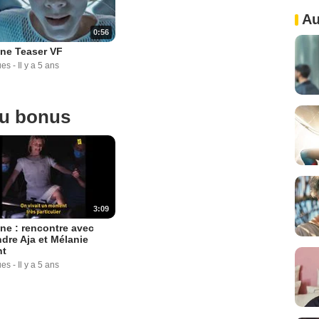
Au
0:56
ne Teaser VF
ues
-
Il y a 5 ans
ou bonus
3:09
e : rencontre avec
dre Aja et Mélanie
nt
ues
-
Il y a 5 ans