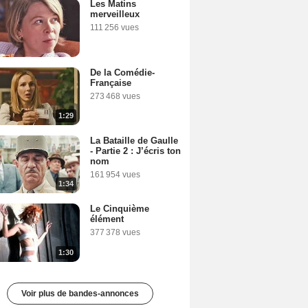
Les Matins
merveilleux
111 256 vues
De la Comédie-
Française
273 468 vues
1:29
La Bataille de Gaulle
- Partie 2 : J’écris ton
nom
161 954 vues
1:34
Le Cinquième
élément
377 378 vues
1:30
Voir plus de bandes-annonces