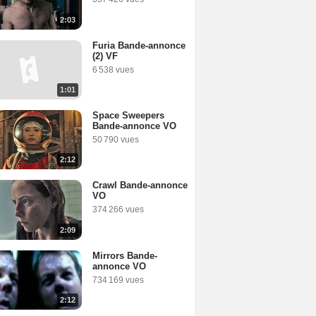
2:03
Furia Bande-annonce
(2) VF
6 538 vues
1:01
Space Sweepers
Bande-annonce VO
50 790 vues
2:12
Crawl Bande-annonce
VO
374 266 vues
2:09
Mirrors Bande-
annonce VO
734 169 vues
2:12