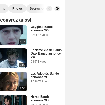
ming
Photos
Secrets de tournage
Films similaires
couvrez aussi
Oxygène Bande-
annonce VO
428 537 vues
1:19
La 9ème vie de Louis
Drax Bande-annonce
VO
63 571 vues
2:05
Les Adoptés Bande-
annonce VF
1 080 768 vues
1:50
Horns Bande-
annonce VO
357 426 vues