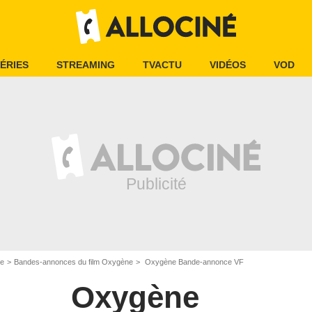
ÉRIES
STREAMING
TVACTU
VIDÉOS
VOD
e
Bandes-annonces du film Oxygène
Oxygène Bande-annonce VF
Oxygène