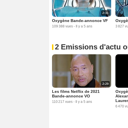
2:31
Oxygène Bande-annonce VF
Oxygè
109 388 vues
-
Il y a 5 ans
3 827 v
2 Emissions d'actu 
2:29
Les films Netflix de 2021
Oxygèn
Bande-annonce VO
Alexan
Laure
110 217 vues
-
Il y a 5 ans
6 470 v