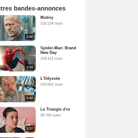
tres bandes-annonces
Mutiny
118 134 vues
2:00
Spider-Man: Brand
New Day
258 411 vues
2:33
L'Odyssée
543 601 vues
1:42
Le Triangle d'or
98 766 vues
1:37