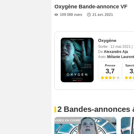
Oxygène Bande-annonce VF
109 388 vues
21 avr. 2021
Oxygène
Sortie :
12 mai 2021
|
De
Alexandre Aja
Avec
Mélanie Lauren
Presse
Spect
3,7
3
2 Bandes-annonces 
VIDÉO EN COURS