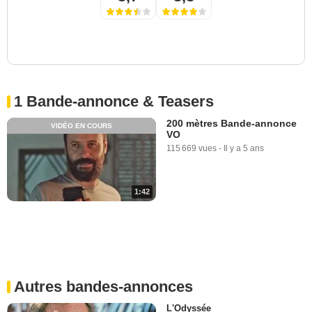
1 Bande-annonce & Teasers
200 mètres Bande-annonce
VIDÉO EN COURS
VO
115 669 vues
-
Il y a 5 ans
1:42
Autres bandes-annonces
L'Odyssée