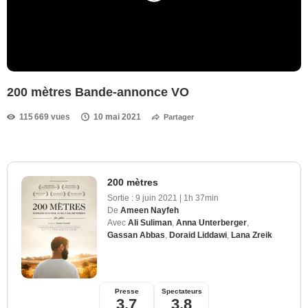
200 mètres Bande-annonce VO
115 669 vues
10 mai 2021
Partager
200 mètres
Sortie :
9 juin 2021
|
1h 37min
De
Ameen Nayfeh
Avec
Ali Suliman
,
Anna Unterberger
,
Gassan Abbas
,
Doraid Liddawi
,
Lana Zreik
Presse
Spectateurs
3,7
3,8