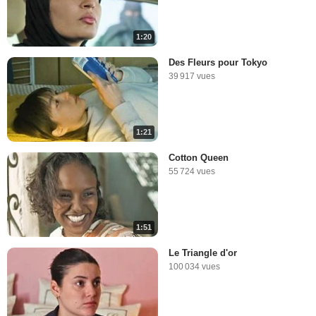
1:20
Des Fleurs pour Tokyo
39 917 vues
1:21
Cotton Queen
55 724 vues
1:51
Le Triangle d'or
100 034 vues