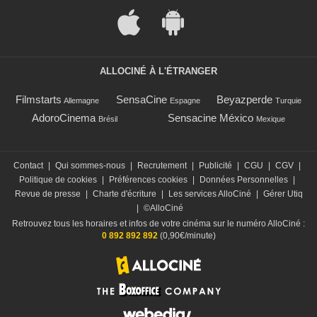
ALLOCINÉ À L'ÉTRANGER
Filmstarts
SensaCine
Beyazperde
Allemagne
Espagne
Turquie
AdoroCinema
Sensacine México
Brésil
Mexique
Contact
|
Qui sommes-nous
|
Recrutement
|
Publicité
|
CGU
|
CGV
|
Politique de cookies
|
Préférences cookies
|
Données Personnelles
|
Revue de presse
|
Charte d'écriture
|
Les services AlloCiné
|
Gérer Utiq
|
©AlloCiné
Retrouvez tous les horaires et infos de votre cinéma sur le numéro AlloCiné :
0 892 892 892
(0,90€/minute)