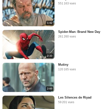
551 163 vues
1:42
Spider-Man: Brand New Day
261 260 vues
2:33
Mutiny
120 165 vues
2:00
Les Silences de Riyad
59 201 vues